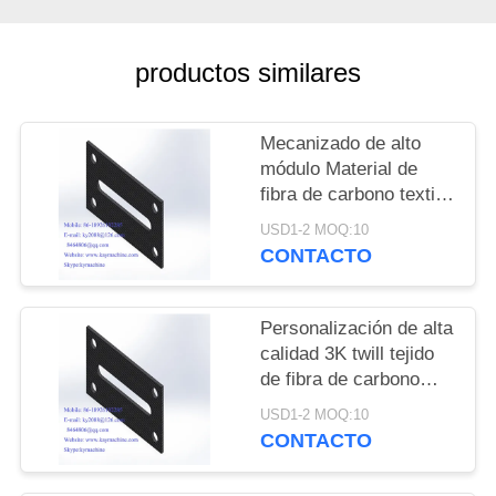
DEL
SITIO
productos similares
PRIVACY
Mecanizado de alto
POLICY
módulo Material de
fibra de carbono textil
Picanol Tejer piezas de
USD1-2 MOQ:10
repuesto Fibra de
CONTACTO
carbono GAMMAX
DRIVE Wheel
fabricante de China
Personalización de alta
fábrica de China
calidad 3K twill tejido
productor de China
de fibra de carbono
mate tablero cuadrado
USD1-2 MOQ:10
400 * 500mm, Hojas de
CONTACTO
fibra de carbono de
precisión ligera China