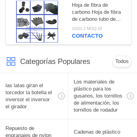
fabricante China
Hoja de fibra de
fábrica China productor
carbono Hoja de fibra
de carbono tubo de
gran dimensión de alta
USD1-2 MOQ:10
resistencia varilla de
CONTACTO
fibra de carbono
pultrusión varilla de
fibra de carbono
Categorías Populares
fabricante de China
Todos
fábrica de China
productor de China
Los materiales de
las latas giran el
plástico para los
torcedor la botella el
gusanos, los tornillos
inversor el inversor
de alimentación, los
el girador
tornillos de rodadur
Repuesto de
Cadenas de plástico
engranajes de nylon