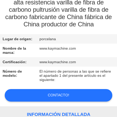
alta resistencia varilla de fibra de
carbono pultrusión varilla de fibra de
CONTROL
carbono fabricante de China fábrica de
DE
China productor de China
CALIDAD
Lugar de origen:
porcelana
CONTACTO
Nombre de la
www.kaymachine.com
marca:
NOTICIAS
Certificación:
www.kaymachine.com
Número de
El número de personas a las que se refiere
SOLICITAR
modelo:
el apartado 1 del presente artículo es el
siguiente:
UNA
COTIZACIÓN
CONTACTO!
MAPA
INFORMACIÓN DETALLADA