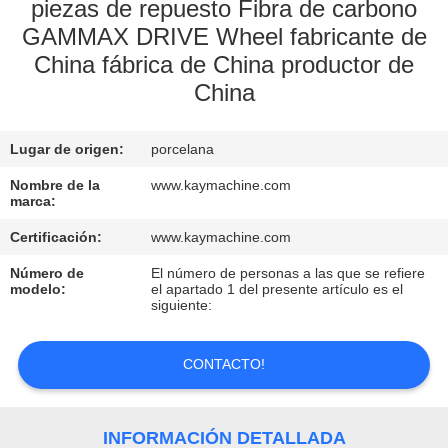
piezas de repuesto Fibra de carbono
GAMMAX DRIVE Wheel fabricante de
CONTROL
China fábrica de China productor de
DE
China
CALIDAD
Lugar de origen:
porcelana
CONTACTO
Nombre de la
www.kaymachine.com
marca:
NOTICIAS
Certificación:
www.kaymachine.com
Número de
El número de personas a las que se refiere
SOLICITAR
modelo:
el apartado 1 del presente artículo es el
siguiente:
UNA
COTIZACIÓN
CONTACTO!
MAPA
INFORMACIÓN DETALLADA