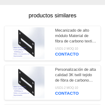
DEL
SITIO
productos similares
PRIVACY
Mecanizado de alto
POLICY
módulo Material de
fibra de carbono textil
Picanol Tejer piezas de
USD1-2 MOQ:10
repuesto Fibra de
CONTACTO
carbono GAMMAX
DRIVE Wheel
fabricante de China
Personalización de alta
fábrica de China
calidad 3K twill tejido
productor de China
de fibra de carbono
mate tablero cuadrado
USD1-2 MOQ:10
400 * 500mm, Hojas de
CONTACTO
fibra de carbono de
precisión ligera China