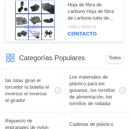
fabricante China
Hoja de fibra de
fábrica China productor
carbono Hoja de fibra
de carbono tubo de
gran dimensión de alta
USD1-2 MOQ:10
resistencia varilla de
CONTACTO
fibra de carbono
pultrusión varilla de
fibra de carbono
Categorías Populares
fabricante de China
Todos
fábrica de China
productor de China
Los materiales de
las latas giran el
plástico para los
torcedor la botella el
gusanos, los tornillos
inversor el inversor
de alimentación, los
el girador
tornillos de rodadur
Repuesto de
Cadenas de plástico
engranajes de nylon