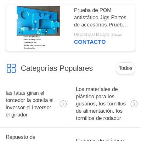
Jigs Herramientas
Ingeniería Plásticos
Prueba de POM
Instalaciones piezas
antistático Jigs Partes
Jigs Herramientas
de accesorios,Prueba
China fabricante
de acetato antistático
USD50-300 MOQ:1 piezas
fábrica productor
Jigs Partes de
CONTACTO
accesorios,Prueba de
delrin antistático Jigs
Partes de accesorios
Categorías Populares
China fabricante
Todos
fabricante
Los materiales de
las latas giran el
plástico para los
torcedor la botella el
gusanos, los tornillos
inversor el inversor
de alimentación, los
el girador
tornillos de rodadur
Repuesto de
Cadenas de plástico