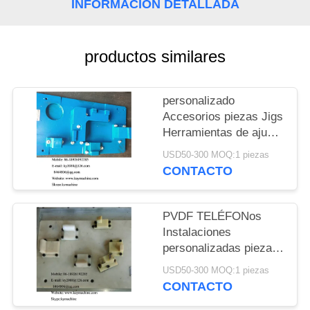
DEL
INFORMACIÓN DETALLADA
SITIO
productos similares
PRIVACY
POLICY
personalizado
Accesorios piezas Jigs
Herramientas de ajuste
personalizado
USD50-300 MOQ:1 piezas
Accesorios piezas Jigs
CONTACTO
Herramientas de ajuste
personalizado piezas
de plástico de
PVDF TELÉFONos
ingeniería PVC
Instalaciones
Accesorios limpios
personalizadas piezas
PVC China fabricante
Jigs Herramientas
USD50-300 MOQ:1 piezas
fábrica productor
Micro Mecanizado
CONTACTO
Instalaciones piezas