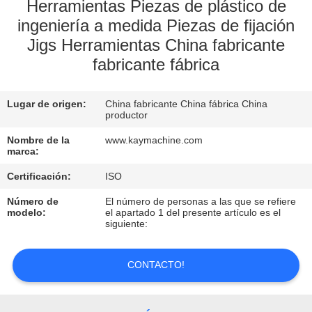
Herramientas Piezas de plástico de
ingeniería a medida Piezas de fijación
CONTROL
Jigs Herramientas China fabricante
DE
fabricante fábrica
CALIDAD
Lugar de origen:
China fabricante China fábrica China
CONTACTO
productor
Nombre de la
www.kaymachine.com
marca:
NOTICIAS
Certificación:
ISO
SOLICITAR
Número de
El número de personas a las que se refiere
modelo:
el apartado 1 del presente artículo es el
UNA
siguiente:
COTIZACIÓN
CONTACTO!
MAPA