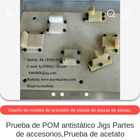
-
2026
Guangzhou
Xinquan
Machinery
Equipment
Co.,
Ltd.
INICIO
All
Rights
Reserved.
Developed
by
PRODUCTOS
ECER
SOBRE
NOSOTROS
VISITA
A
Diseño de moldes de precisión de piezas de piezas de piezas,
accesorios y accesorios
LA
Prueba de POM antistático Jigs Partes
FÁBRICA
de accesorios,Prueba de acetato