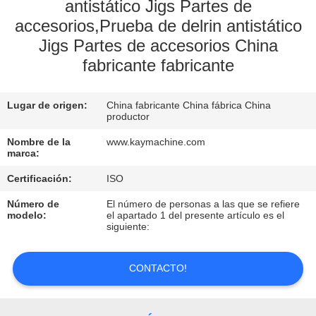
antistático Jigs Partes de
accesorios,Prueba de delrin antistático
CONTROL
Jigs Partes de accesorios China
DE
fabricante fabricante
CALIDAD
Lugar de origen:
China fabricante China fábrica China
CONTACTO
productor
Nombre de la
www.kaymachine.com
marca:
NOTICIAS
Certificación:
ISO
SOLICITAR
Número de
El número de personas a las que se refiere
modelo:
el apartado 1 del presente artículo es el
UNA
siguiente:
COTIZACIÓN
CONTACTO!
MAPA