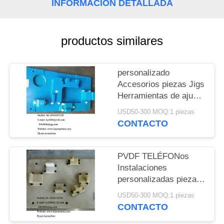
DEL
INFORMACIÓN DETALLADA
SITIO
productos similares
PRIVACY
POLICY
personalizado
Accesorios piezas Jigs
Herramientas de ajuste
personalizado
USD50-300 MOQ:1 piezas
Accesorios piezas Jigs
CONTACTO
Herramientas de ajuste
personalizado piezas
de plástico de
PVDF TELÉFONos
ingeniería PVC
Instalaciones
Accesorios limpios
personalizadas piezas
PVC China fabricante
Jigs Herramientas
USD50-300 MOQ:1 piezas
fábrica productor
Micro Mecanizado
CONTACTO
Instalaciones piezas