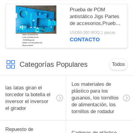
Jigs Herramientas
Ingeniería Plásticos
Prueba de POM
Instalaciones piezas
antistático Jigs Partes
Jigs Herramientas
de accesorios,Prueba
China fabricante
de acetato antistático
USD50-300 MOQ:1 piezas
fábrica productor
Jigs Partes de
CONTACTO
accesorios,Prueba de
delrin antistático Jigs
Partes de accesorios
Categorías Populares
China fabricante
Todos
fabricante
Los materiales de
las latas giran el
plástico para los
torcedor la botella el
gusanos, los tornillos
inversor el inversor
de alimentación, los
el girador
tornillos de rodadur
Repuesto de
Cadenas de plástico