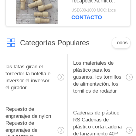
Tecapeek Acrílico
Tecapeek Tecapeek
PMMA PVC POM ABS
Tecapeek Tecapeek
USD600-1000 MOQ:1pcs
Nylon PEEK Partes de
CONTACTO
Tecapeek Tecapeek
plástico Polido
Tecapeek Tecapeek
Mecanizado por CNC
Tecapeek Tecapeek
de precisión China
Tecapeek Tecapeek
Categorías Populares
fabricante China
Todos
Tecapeek Tecapeek
fábrica China productor
Tecapeek Tecapeek
Tecapeek Tecapeek
Los materiales de
las latas giran el
Tecapeek Tecapeek
plástico para los
torcedor la botella el
Tecapeek Tecap
gusanos, los tornillos
inversor el inversor
de alimentación, los
el girador
tornillos de rodadur
Repuesto de
Cadenas de plástico
engranajes de nylon
RS Cadenas de
Repuesto de
plástico corta cadena
engranajes de
de lanzamiento 40P