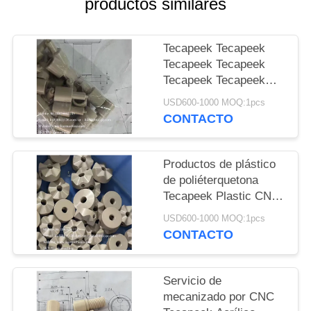
productos similares
DEL
SITIO
Tecapeek Tecapeek
Tecapeek Tecapeek
PRIVACY
Tecapeek Tecapeek
POLICY
Tecapeek Tecapeek
USD600-1000 MOQ:1pcs
Tecapeek Tecapeek
CONTACTO
Tecapeek Tecapeek
Tecapeek Tecapeek
Tecapeek Tecapeek
Productos de plástico
Tecapeek Tecapeek
de poliéterquetona
Tecapeek Tecapeek
Tecapeek Plastic CNC
Tecapeek Tecapeek
Machining Delrin POM
USD600-1000 MOQ:1pcs
Tecapeek Tecapeek
PTFE Nylon PEEK
CONTACTO
Tecapeek Tecapeek
Acrílico Producto de
Tecapeek Tecapeek
plástico a medida
Tecapeek Tecapeek
China fabricante China
Servicio de
Tecapeek Tecapeek
fábrica China productor
mecanizado por CNC
Tecapeek Tecapeek