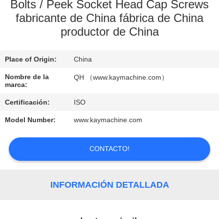
Bolts / Peek Socket Head Cap Screws
fabricante de China fábrica de China
CONTROL
productor de China
DE
CALIDAD
Place of Origin:
China
Nombre de la
QH （www.kaymachine.com）
CONTACTO
marca:
Certificación:
ISO
NOTICIAS
Model Number:
www.kaymachine.com
SOLICITAR
CONTACTO!
UNA
COTIZACIÓN
INFORMACIÓN DETALLADA
MAPA