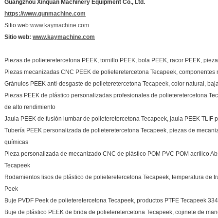
Guangzhou Xinquan Machinery Equipment Co., Ltd.
https://www.qunmachine.com
Sitio web:
www.kaymachine.com
Sitio web:
www.kaymachine.com
Piezas de polieteretercetona PEEK, tornillo PEEK, bola PEEK, racor PEEK, pi
Piezas mecanizadas CNC PEEK de polieteretercetona Tecapeek, componentes
Gránulos PEEK anti-desgaste de polieteretercetona Tecapeek, color natural, baj
Piezas PEEK de plástico personalizadas profesionales de polieteretercetona Te
de alto rendimiento
Jaula PEEK de fusión lumbar de polieteretercetona Tecapeek, jaula PEEK TLIF pa
Tubería PEEK personalizada de polieteretercetona Tecapeek, piezas de mecan
químicas
Pieza personalizada de mecanizado CNC de plástico POM PVC POM acrílico Abs
Tecapeek
Rodamientos lisos de plástico de polieteretercetona Tecapeek, temperatura de 
Peek
Buje PVDF Peek de polieteretercetona Tecapeek, productos PTFE Tecapeek 334C,
Buje de plástico PEEK de brida de polieteretercetona Tecapeek, cojinete de mang