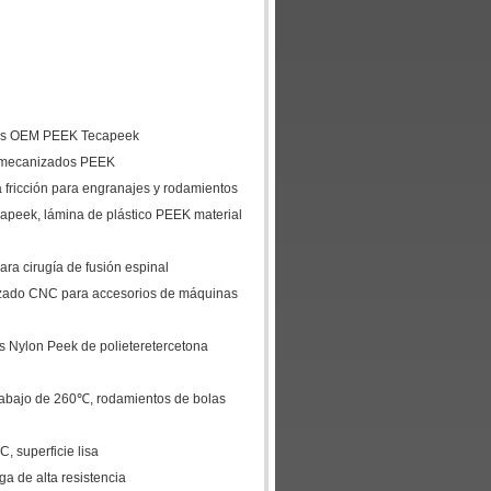
ezas OEM PEEK Tecapeek
 mecanizados PEEK
a fricción para engranajes y rodamientos
capeek, lámina de plástico PEEK material
ra cirugía de fusión espinal
izado CNC para accesorios de máquinas
 Nylon Peek de polieteretercetona
trabajo de 260℃, rodamientos de bolas
 superficie lisa
a de alta resistencia