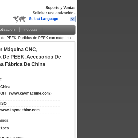
Soporte y Ventas
Solicitar una cotización
-
Select Language
cotización
noticias
de PEEK, Partidas de PEEK con máquina
bricante de China fábrica de China
n Máquina CNC,
a De PEEK, Accesorios De
a Fábrica De China
o:
China
QH （www.kaymachine.com）
ISO
www.kaymachine.com
minos:
1pcs