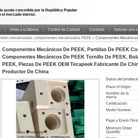
la ayuda concedida por la República Popular
 el mercado interior.
s
Visita a la fábrica
Control de Calidad
Contacto
Solicitar una 
artes mecanizadas, componentes mecanizados PEEK
Componentes Mecánicos 
o de PEEK, bola de PEEK, accesorios de PEEK, piezas de PEEK OEM Tecapeek fa
Componentes Mecánicos De PEEK, Partidas De PEEK Co
Componentes Mecánicos De PEEK Tornillo De PEEK, Bol
PEEK, Piezas De PEEK OEM Tecapeek Fabricante De Chin
Productor De China
Datos del product
Place of Origin:
Nombre de la 
marca:
Certificación:
Model Number:
Pago y Envío Tér
Minimum Order 
Quantity: