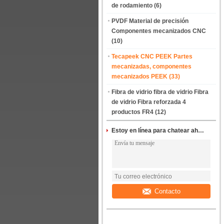
de rodamiento
(6)
PVDF Material de precisión
Componentes mecanizados CNC
(10)
Tecapeek CNC PEEK Partes
mecanizadas, componentes
mecanizados PEEK
(33)
Fibra de vidrio fibra de vidrio Fibra
de vidrio Fibra reforzada 4
productos FR4
(12)
Estoy en línea para chatear ahora
Contacto