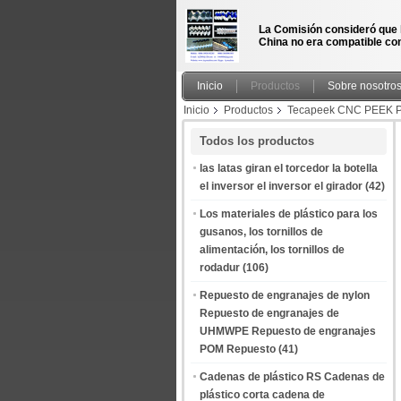
La Comisión consideró que 
China no era compatible con
Inicio
Productos
Sobre nosotro
Inicio
Productos
Tecapeek CNC PEEK P
CNC, Componentes Mecánicos de PEEK tornill
Todos los productos
productor de China
las latas giran el torcedor la botella
el inversor el inversor el girador
(42)
Los materiales de plástico para los
gusanos, los tornillos de
alimentación, los tornillos de
rodadur
(106)
Repuesto de engranajes de nylon
Repuesto de engranajes de
UHMWPE Repuesto de engranajes
POM Repuesto
(41)
Cadenas de plástico RS Cadenas de
plástico corta cadena de