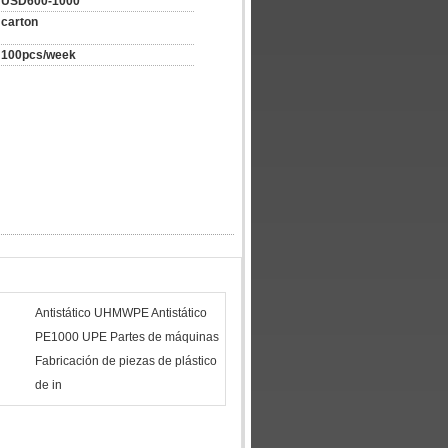
USD600-1000
carton
100pcs/week
Antistático UHMWPE Antistático
PE1000 UPE Partes de máquinas
Fabricación de piezas de plástico
de in