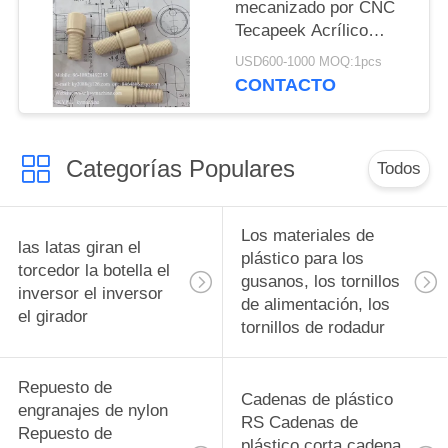
fábrica China productor
mecanizado por CNC
Tecapeek Tecapeek
Tecapeek Acrílico
Tecapeek Tecapeek
PMMA PVC POM ABS
Tecapeek Tecapeek
USD600-1000 MOQ:1pcs
Nylon PEEK Partes de
CONTACTO
Tecapeek Tecapeek
plástico Polido
Tecapeek Tecapeek
Mecanizado por CNC
Tecapeek Tecapeek
de precisión China
Tecapeek Tecapeek
Categorías Populares
fabricante China
Todos
Tecapeek Tecapeek
fábrica China productor
Tecapeek Tecapeek
Tecapeek Tecapeek
Los materiales de
las latas giran el
Tecapeek Tecapeek
plástico para los
torcedor la botella el
Tecapeek Tecap
gusanos, los tornillos
inversor el inversor
de alimentación, los
el girador
tornillos de rodadur
Repuesto de
Cadenas de plástico
engranajes de nylon
RS Cadenas de
Repuesto de
plástico corta cadena