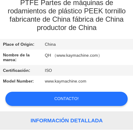
PTFE Partes de máquinas de
rodamientos de plástico PEEK tornillo
CONTROL
fabricante de China fábrica de China
DE
productor de China
CALIDAD
Place of Origin:
China
CONTACTO
Nombre de la
QH （www.kaymachine.com）
marca:
NOTICIAS
Certificación:
ISO
Model Number:
www.kaymachine.com
SOLICITAR
UNA
CONTACTO!
COTIZACIÓN
INFORMACIÓN DETALLADA
MAPA