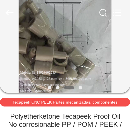
Xinquan
Machinery
Equipment
Co.,
Ltd.
All
Rights
Reserved.
INICIO
Developed
by
ECER
PRODUCTOS
SOBRE
NOSOTROS
VISITA
A
Tecapeek CNC PEEK Partes mecanizadas, componentes
mecanizados PEEK
LA
Polyetherketone Tecapeek Proof Oil
FÁBRICA
No corrosionable PP / POM / PEEK /