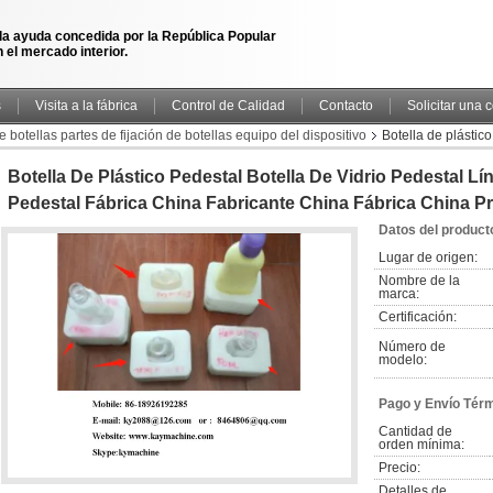
la ayuda concedida por la República Popular
 el mercado interior.
s
Visita a la fábrica
Control de Calidad
Contacto
Solicitar una 
 botellas partes de fijación de botellas equipo del dispositivo
Botella de plástico
 fabricante China fábrica China productor
Botella De Plástico Pedestal Botella De Vidrio Pedestal L
Pedestal Fábrica China Fabricante China Fábrica China P
Datos del product
Lugar de origen:
Nombre de la 
marca:
Certificación:
Número de 
modelo:
Pago y Envío Tér
Cantidad de 
orden mínima:
Precio:
Detalles de 