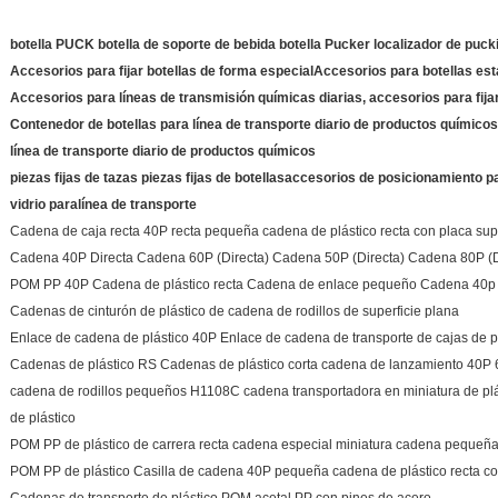
botella PUCK botella de soporte de bebida botella Pucker localizador de puck
Accesorios para fijar botellas de forma especial
Accesorios para botellas est
Accesorios para líneas de transmisión químicas diarias, accesorios para fija
Contenedor de botellas para línea de transporte diario de productos químicos,
línea de transporte diario de productos químicos
piezas fijas de tazas piezas fijas de botellas
accesorios de posicionamiento par
vidrio para
línea de transporte
Cadena de caja recta 40P recta pequeña cadena de plástico recta con placa sup
Cadena 40P Directa Cadena 60P (Directa) Cadena 50P (Directa) Cadena 80P (D
POM PP 40P Cadena de plástico recta Cadena de enlace pequeño Cadena 40
Cadenas de cinturón de plástico de cadena de rodillos de superficie plana
Enlace de cadena de plástico 40P Enlace de cadena de transporte de cajas de p
Cadenas de plástico RS Cadenas de plástico corta cadena de lanzamiento 40P 
cadena de rodillos pequeños H1108C cadena transportadora en miniatura de plás
de plástico
POM PP de plástico de carrera recta cadena especial miniatura cadena pequeñ
POM PP de plástico Casilla de cadena 40P pequeña cadena de plástico recta co