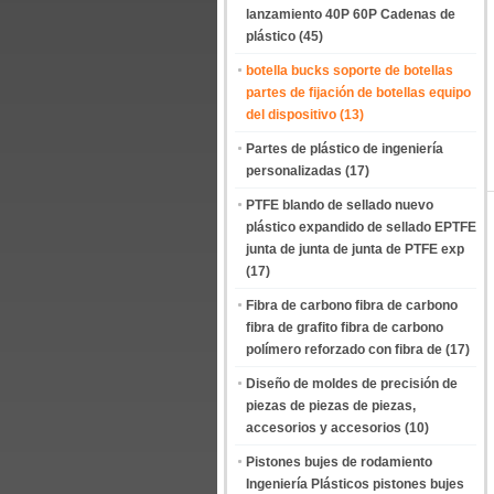
lanzamiento 40P 60P Cadenas de
plástico
(45)
botella bucks soporte de botellas
partes de fijación de botellas equipo
del dispositivo
(13)
Partes de plástico de ingeniería
personalizadas
(17)
PTFE blando de sellado nuevo
plástico expandido de sellado EPTFE
junta de junta de junta de PTFE exp
(17)
Fibra de carbono fibra de carbono
fibra de grafito fibra de carbono
polímero reforzado con fibra de
(17)
Diseño de moldes de precisión de
piezas de piezas de piezas,
accesorios y accesorios
(10)
Pistones bujes de rodamiento
Ingeniería Plásticos pistones bujes