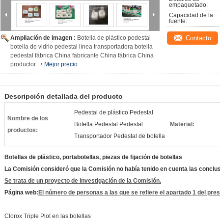
empaquetado:
Capacidad de la 
fuente:
Ampliación de imagen :
Botella de plástico pedestal
Contacto
botella de vidrio pedestal línea transportadora botella
pedestal fábrica China fabricante China fábrica China
productor
Mejor precio
Descripción detallada del producto
Pedestal de plástico Pedestal
Nombre de los
Botella Pedestal Pedestal
Material:
productos:
Transportador Pedestal de botella
Botellas de plástico, portabotellas, piezas de fijación de botellas
La Comisión consideró que la Comisión no había tenido en cuenta las conclu
Se trata de un proyecto de investigación de la Comisión.
Página web:
El número de personas a las que se refiere el apartado 1 del prese
Clorox Triple Plot en las botellas