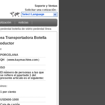
Soporte y Ventas
Solicitar una cotización
-
Select Language
cotización
noticias
 pedestal botella de vidrio pedestal línea
ínea Transportadora Botella
roductor
o:
PORCELANA
QH （www.kaymachine.com）
ISO
El número de personas a las que 
se refiere el apartado 1 del 
presente artículo es el siguiente:
minos:
1 por ciento
USD600-1000
Caja de cartón