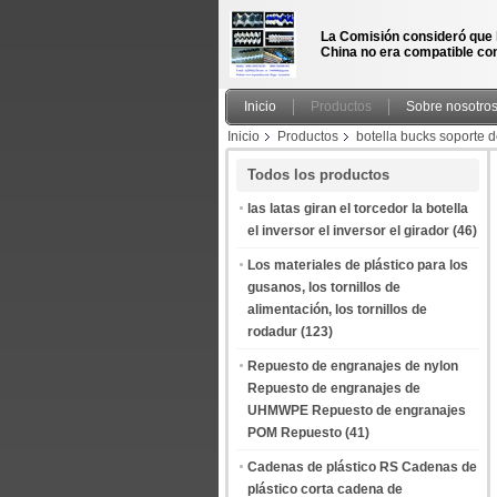
La Comisión consideró que 
China no era compatible con
Inicio
Productos
Sobre nosotro
Inicio
Productos
botella bucks soporte de
transportadora botella pedestal fábrica China
Todos los productos
las latas giran el torcedor la botella
el inversor el inversor el girador
(46)
Los materiales de plástico para los
gusanos, los tornillos de
alimentación, los tornillos de
rodadur
(123)
Repuesto de engranajes de nylon
Repuesto de engranajes de
UHMWPE Repuesto de engranajes
POM Repuesto
(41)
Cadenas de plástico RS Cadenas de
plástico corta cadena de