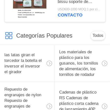
bissu soporte de
botella botella pedestal
USD600-1000 MOQ:1 por ciento
fabricante de China
CONTACTO
fábrica de China
productor de China
Categorías Populares
Todos
Los materiales de
las latas giran el
plástico para los
torcedor la botella el
gusanos, los tornillos
inversor el inversor
de alimentación, los
el girador
tornillos de rodadur
Repuesto de
Cadenas de plástico
engranajes de nylon
RS Cadenas de
Repuesto de
plástico corta cadena
engranajes de
de lanzamiento 40P