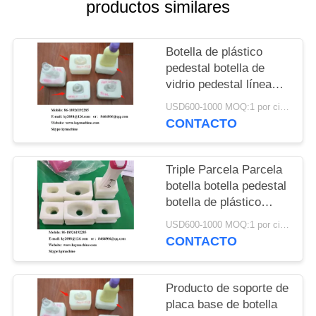
DEL
productos similares
SITIO
Botella de plástico
pedestal botella de
PRIVACY
vidrio pedestal línea
POLICY
transportadora botella
USD600-1000 MOQ:1 por ciento
pedestal fábrica China
CONTACTO
fabricante China
fábrica China productor
Triple Parcela Parcela
botella botella pedestal
botella de plástico
pedestal botella de
USD600-1000 MOQ:1 por ciento
vidrio pedestal línea de
CONTACTO
transporte pedestal
botella China fabricante
China fábrica China
Producto de soporte de
productor
placa base de botella