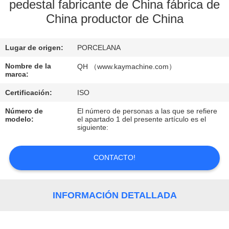
pedestal fabricante de China fábrica de
China productor de China
CONTROL
DE
Lugar de origen:
PORCELANA
CALIDAD
Nombre de la
QH （www.kaymachine.com）
marca:
CONTACTO
Certificación:
ISO
Número de
El número de personas a las que se refiere
NOTICIAS
modelo:
el apartado 1 del presente artículo es el
siguiente:
SOLICITAR
CONTACTO!
UNA
COTIZACIÓN
INFORMACIÓN DETALLADA
MAPA