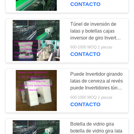
inversores de giro para
CONTACTO
tornillos de
botellas y latas
CONTROL
DE
alimentación, los
Túnel de inversión de
41
CALIDAD
latas y botellas cajas
tornillos de rodadur
Repuesto de
inversor de giro Inverter -
Revertor gira dispositivo
engranajes de nylon
600-1000 MOQ:1 piezas
CONTACTO
de desvío transportador
CONTACTO
Repuesto de
NOTICIAS
engranajes de
Puede Invertidor girando
latas de cerveza al revés
UHMWPE Repuesto
SOLICITAR
puede Invertidores túnel
45
de inversión de los
UNA
de engranajes POM
600-1000 MOQ:1 piezas
Cadenas de plástico
viales botella puede
CONTACTO
COTIZACIÓN
girar
Repuesto
RS Cadenas de
Botella de vidrio gira
plástico corta
MAPA
botella de vidrio gira lata