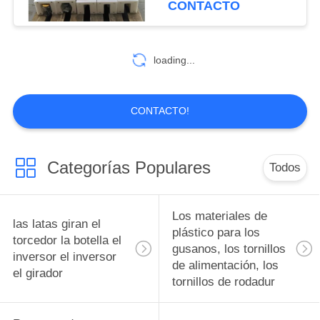
CONTACTO
polímero reforzado
10
con fibra de
Diseño de moldes
loading...
de precisión de
piezas de piezas de
CONTACTO!
piezas, accesorios y
accesorios
Categorías Populares
Todos
6
Pistones bujes de
Los materiales de
las latas giran el
rodamiento
plástico para los
torcedor la botella el
gusanos, los tornillos
inversor el inversor
Ingeniería Plásticos
de alimentación, los
el girador
tornillos de rodadur
pistones bujes de