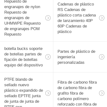
rodamiento
Repuesto de
29
Cadenas de plástico
engranajes de nylon
RS Cadenas de
PVDF Material de
Repuesto de
plástico corta cadena
engranajes de
de lanzamiento 40P
precisión
UHMWPE Repuesto
60P Cadenas de
de engranajes POM
Componentes
plástico
Repuesto
mecanizados CNC
botella bucks soporte
Partes de plástico de
de botellas partes de
42
ingeniería
fijación de botellas
personalizadas
Tecapeek CNC
equipo del dispositivo
PEEK Partes
PTFE blando de
Fibra de carbono fibra
mecanizadas,
sellado nuevo
de carbono fibra de
plástico expandido de
componentes
grafito fibra de
sellado EPTFE junta
carbono polímero
de junta de junta de
mecanizados PEEK
reforzado con fibra de
13
PTFE exp