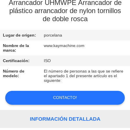
Arrancador UHMWPE Arrancador de
plástico arrancador de nylon tornillos
CONTROL
de doble rosca
DE
CALIDAD
Lugar de origen:
porcelana
Nombre de la
www.kaymachine.com
CONTACTO
marca:
Certificación:
ISO
NOTICIAS
Número de
El número de personas a las que se refiere
modelo:
el apartado 1 del presente artículo es el
siguiente:
SOLICITAR
UNA
CONTACTO!
COTIZACIÓN
INFORMACIÓN DETALLADA
MAPA