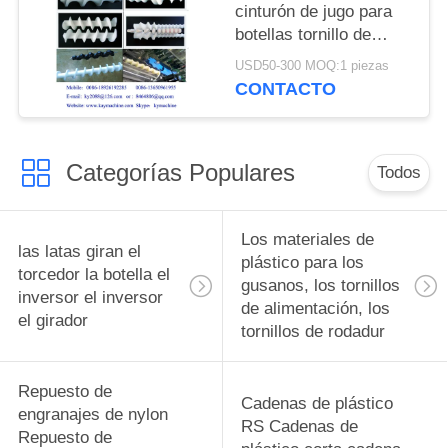
cinturón de jugo para
botellas tornillo de
alimentación para
USD50-300 MOQ:1 piezas
botellas tornillos de
CONTACTO
alimentación para
botellas piezas de
cambio complejas y
Categorías Populares
equipos de
Todos
alimentación para
botellas fabricante
Los materiales de
las latas giran el
plástico para los
torcedor la botella el
gusanos, los tornillos
inversor el inversor
de alimentación, los
el girador
tornillos de rodadur
Repuesto de
Cadenas de plástico
engranajes de nylon
RS Cadenas de
Repuesto de