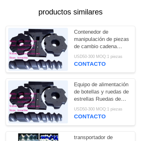
DEL
productos similares
SITIO
PRIVACY
Contenedor de
manipulación de piezas
POLICY
de cambio cadena
transportadora para
USD50-300 MOQ:1 piezas
cerveza línea de
CONTACTO
llenado y embalaje
ruedas de estrellas de
alimentación China
Equipo de alimentación
fabricante
de botellas y ruedas de
estrellas Ruedas de
estrellas de plástico y
USD50-300 MOQ:1 piezas
engranajes de plástico
CONTACTO
China fabricante
fabricante fábrica
transportador de