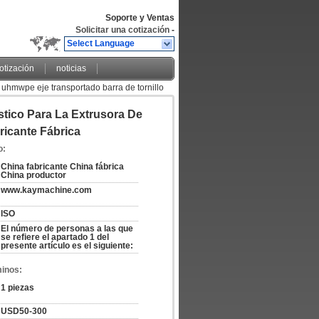
Soporte y Ventas
Solicitar una cotización
-
Select Language
cotización
noticias
 uhmwpe eje transportado barra de tornillo
tico Para La Extrusora De
icante Fábrica
o:
China fabricante China fábrica 
China productor
www.kaymachine.com
ISO
El número de personas a las que 
se refiere el apartado 1 del 
presente artículo es el siguiente:
minos:
1 piezas
USD50-300