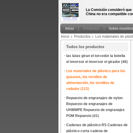
La Comisión consideró que 
China no era compatible con
Inicio
Productos
Sobre nosotro
Inicio
Productos
Los materiales de plásti
de plástico para la extrusora de botellas tra
Todos los productos
las latas giran el torcedor la botella
el inversor el inversor el girador
(46)
Los materiales de plástico para los
gusanos, los tornillos de
alimentación, los tornillos de
rodadur
(123)
Repuesto de engranajes de nylon
Repuesto de engranajes de
UHMWPE Repuesto de engranajes
POM Repuesto
(41)
Cadenas de plástico RS Cadenas de
plástico corta cadena de