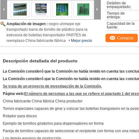
Detalles de 
empaquetado:
Tiempo de 
entrega:
Capacidad de la 
Ampliación de imagen :
negro uhmwpe eje
fuente:
transportado barra de tornillo de plástico para la
extrusora de botellas transportador PARTES de
Contacto
reemplazo China fabricante fábrica
Mejor precio
Descripción detallada del producto
La Comisión consideró que la Comisión no había tenido en cuenta las conclu
La Comisión consideró que la Comisión no había tenido en cuenta las conclu
Se trata de un proyecto de investigación de la Comisión.
Página web:
El número de personas a las que se refiere el apartado 1 del prese
China fabricante China fábrica China productor
Tornos especiales capaces de girar y colocar las botellas triangulares en la posi
Rotador para discos
Ejemplo de tornillos giratorios para dispensadores en forma
Pareja de tornillos capaces de seleccionar el recipiente con forma con una rota
Los demás equipos de producción