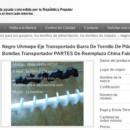
la ayuda concedida por la República Popular
 el mercado interior.
s
Visita a la fábrica
Control de Calidad
Contacto
Solicitar una 
co para los gusanos, los tornillos de alimentación, los tornillos de rodadur
negro
nsportador PARTES de reemplazo China fabricante fábrica
Negro Uhmwpe Eje Transportado Barra De Tornillo De Plás
Botellas Transportador PARTES De Reemplazo China Fabr
Datos del product
Lugar de origen:
Nombre de la 
marca:
Certificación:
Número de 
modelo:
Pago y Envío Tér
Cantidad de 
orden mínima:
Precio: