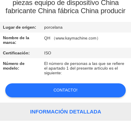
piezas equipo de dispositivo China
fabricante China fábrica China producir
CONTROL
DE
Lugar de origen:
porcelana
CALIDAD
Nombre de la
QH （www.kaymachine.com）
marca:
CONTACTO
Certificación:
ISO
Número de
El número de personas a las que se refiere
NOTICIAS
modelo:
el apartado 1 del presente artículo es el
siguiente:
SOLICITAR
CONTACTO!
UNA
COTIZACIÓN
INFORMACIÓN DETALLADA
MAPA