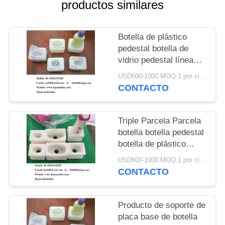
DEL
productos similares
SITIO
Botella de plástico
pedestal botella de
PRIVACY
vidrio pedestal línea
POLICY
transportadora botella
USD600-1000 MOQ:1 por ciento
pedestal fábrica China
CONTACTO
fabricante China
fábrica China productor
Triple Parcela Parcela
botella botella pedestal
botella de plástico
pedestal botella de
USD600-1000 MOQ:1 por ciento
vidrio pedestal línea de
CONTACTO
transporte pedestal
botella China fabricante
China fábrica China
Producto de soporte de
productor
placa base de botella