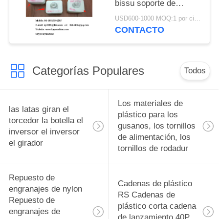
bissu soporte de
botella botella pedestal
USD600-1000 MOQ:1 por ciento
fabricante de China
CONTACTO
fábrica de China
productor de China
Categorías Populares
Todos
Los materiales de
las latas giran el
plástico para los
torcedor la botella el
gusanos, los tornillos
inversor el inversor
de alimentación, los
el girador
tornillos de rodadur
Repuesto de
Cadenas de plástico
engranajes de nylon
RS Cadenas de
Repuesto de
plástico corta cadena
engranajes de
de lanzamiento 40P