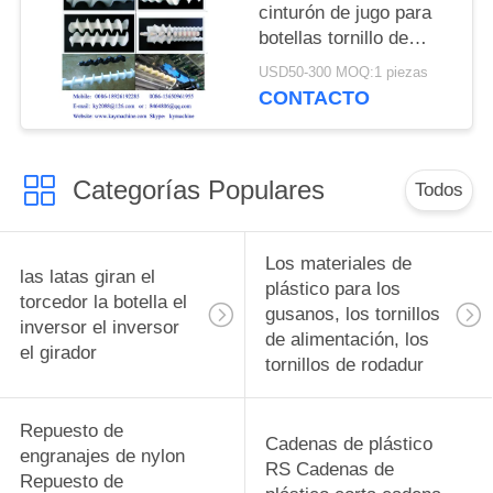
cinturón de jugo para
botellas tornillo de
alimentación para
USD50-300 MOQ:1 piezas
botellas tornillos de
CONTACTO
alimentación para
botellas piezas de
cambio complejas y
Categorías Populares
equipos de
Todos
alimentación para
botellas fabricante
Los materiales de
las latas giran el
plástico para los
torcedor la botella el
gusanos, los tornillos
inversor el inversor
de alimentación, los
el girador
tornillos de rodadur
Repuesto de
Cadenas de plástico
engranajes de nylon
RS Cadenas de
Repuesto de