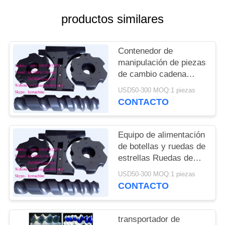
DEL
productos similares
SITIO
PRIVACY
Contenedor de
manipulación de piezas
POLICY
de cambio cadena
transportadora para
USD50-300 MOQ:1 piezas
cerveza línea de
CONTACTO
llenado y embalaje
ruedas de estrellas de
alimentación China
Equipo de alimentación
fabricante
de botellas y ruedas de
estrellas Ruedas de
estrellas de plástico y
USD50-300 MOQ:1 piezas
engranajes de plástico
CONTACTO
China fabricante
fabricante fábrica
transportador de