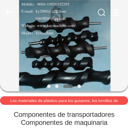
2021
-
2026
Guangzhou
Xinquan
Machinery
Equipment
Co.,
INICIO
Ltd.
All
Rights
Reserved.
Developed
by
PRODUCTOS
ECER
SOBRE
NOSOTROS
VISITA
A
Los materiales de plástico para los gusanos, los tornillos de
alimentación, los tornillos de rodadur
LA
Componentes de transportadores
FÁBRICA
Componentes de maquinaria