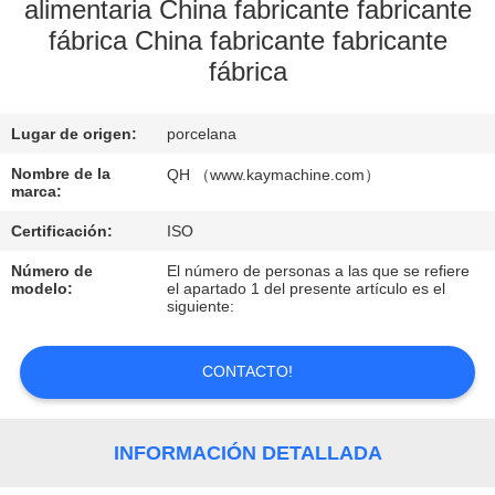
alimentaria China fabricante fabricante
fábrica China fabricante fabricante
CONTROL
fábrica
DE
CALIDAD
Lugar de origen:
porcelana
Nombre de la
QH （www.kaymachine.com）
CONTACTO
marca:
Certificación:
ISO
NOTICIAS
Número de
El número de personas a las que se refiere
modelo:
el apartado 1 del presente artículo es el
siguiente:
SOLICITAR
UNA
CONTACTO!
COTIZACIÓN
INFORMACIÓN DETALLADA
MAPA