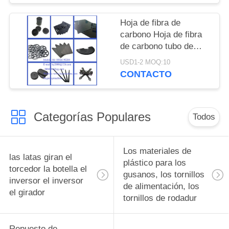
precisión ligera China
fabricante China
Hoja de fibra de
fábrica China productor
carbono Hoja de fibra
de carbono tubo de
gran dimensión de alta
USD1-2 MOQ:10
resistencia varilla de
CONTACTO
fibra de carbono
pultrusión varilla de
fibra de carbono
Categorías Populares
fabricante de China
Todos
fábrica de China
productor de China
Los materiales de
las latas giran el
plástico para los
torcedor la botella el
gusanos, los tornillos
inversor el inversor
de alimentación, los
el girador
tornillos de rodadur
Repuesto de