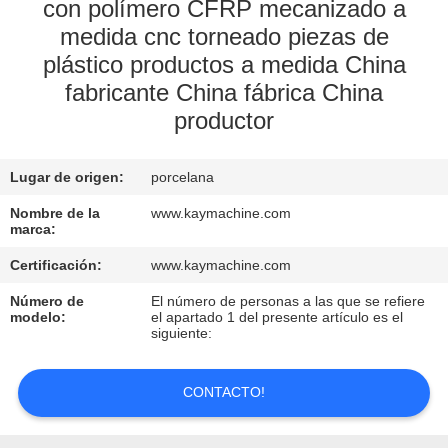
con polímero CFRP mecanizado a
medida cnc torneado piezas de
CONTROL
plástico productos a medida China
DE
fabricante China fábrica China
CALIDAD
productor
CONTACTO
Lugar de origen:
porcelana
Nombre de la
www.kaymachine.com
NOTICIAS
marca:
Certificación:
www.kaymachine.com
SOLICITAR
Número de
El número de personas a las que se refiere
modelo:
el apartado 1 del presente artículo es el
UNA
siguiente:
COTIZACIÓN
CONTACTO!
MAPA