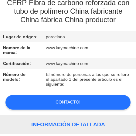
CFRP Fibra de carbono reforzada con
tubo de polímero China fabricante
CONTROL
China fábrica China productor
DE
CALIDAD
Lugar de origen:
porcelana
Nombre de la
www.kaymachine.com
CONTACTO
marca:
Certificación:
www.kaymachine.com
NOTICIAS
Número de
El número de personas a las que se refiere
modelo:
el apartado 1 del presente artículo es el
siguiente:
SOLICITAR
UNA
CONTACTO!
COTIZACIÓN
INFORMACIÓN DETALLADA
MAPA