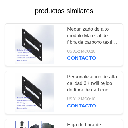
DEL
productos similares
SITIO
PRIVACY
Mecanizado de alto
módulo Material de
POLICY
fibra de carbono textil
Picanol Tejer piezas de
USD1-2 MOQ:10
repuesto Fibra de
CONTACTO
carbono GAMMAX
DRIVE Wheel
fabricante de China
Personalización de alta
fábrica de China
calidad 3K twill tejido
productor de China
de fibra de carbono
mate tablero cuadrado
USD1-2 MOQ:10
400 * 500mm, Hojas de
CONTACTO
fibra de carbono de
precisión ligera China
fabricante China
Hoja de fibra de