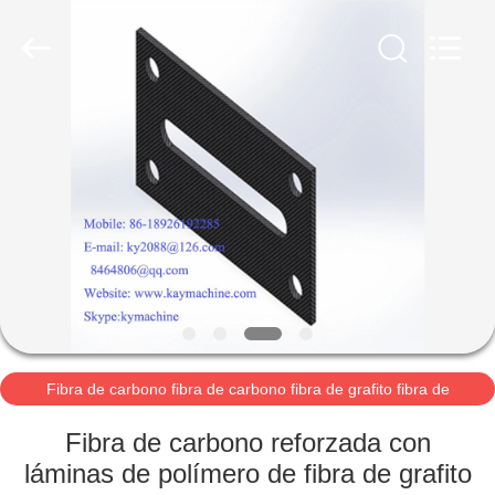
©
2021
-
2026
Guangzhou
Xinquan
Machinery
Equipment
INICIO
Co.,
Ltd.
All
Rights
Reserved.
Developed
PRODUCTOS
by
ECER
SOBRE
NOSOTROS
VISITA
A
Fibra de carbono fibra de carbono fibra de grafito fibra de
carbono polímero reforzado con fibra de
LA
Fibra de carbono reforzada con
FÁBRICA
láminas de polímero de fibra de grafito