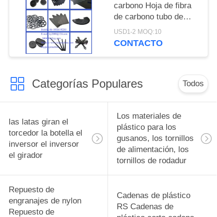
fábrica China productor
carbono Hoja de fibra
de carbono tubo de
gran dimensión de alta
USD1-2 MOQ:10
resistencia varilla de
CONTACTO
fibra de carbono
pultrusión varilla de
fibra de carbono
Categorías Populares
fabricante de China
Todos
fábrica de China
productor de China
Los materiales de
las latas giran el
plástico para los
torcedor la botella el
gusanos, los tornillos
inversor el inversor
de alimentación, los
el girador
tornillos de rodadur
Repuesto de
Cadenas de plástico
engranajes de nylon
RS Cadenas de
Repuesto de