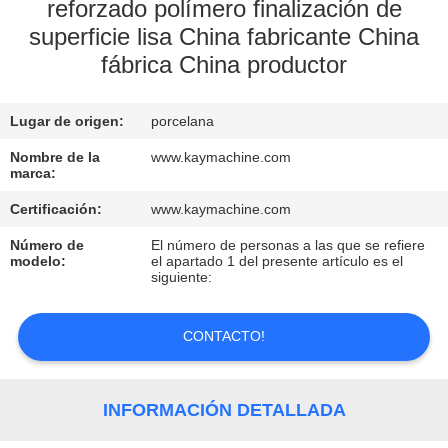
reforzado polímero finalización de
superficie lisa China fabricante China
CONTROL
fábrica China productor
DE
CALIDAD
Lugar de origen:
porcelana
Nombre de la
www.kaymachine.com
CONTACTO
marca:
Certificación:
www.kaymachine.com
NOTICIAS
Número de
El número de personas a las que se refiere
modelo:
el apartado 1 del presente artículo es el
siguiente:
SOLICITAR
UNA
CONTACTO!
COTIZACIÓN
INFORMACIÓN DETALLADA
MAPA