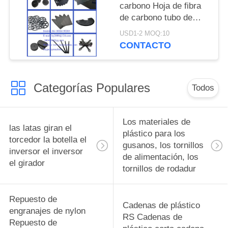
fábrica China productor
carbono Hoja de fibra
de carbono tubo de
gran dimensión de alta
USD1-2 MOQ:10
resistencia varilla de
CONTACTO
fibra de carbono
pultrusión varilla de
fibra de carbono
Categorías Populares
fabricante de China
Todos
fábrica de China
productor de China
Los materiales de
las latas giran el
plástico para los
torcedor la botella el
gusanos, los tornillos
inversor el inversor
de alimentación, los
el girador
tornillos de rodadur
Repuesto de
Cadenas de plástico
engranajes de nylon
RS Cadenas de
Repuesto de