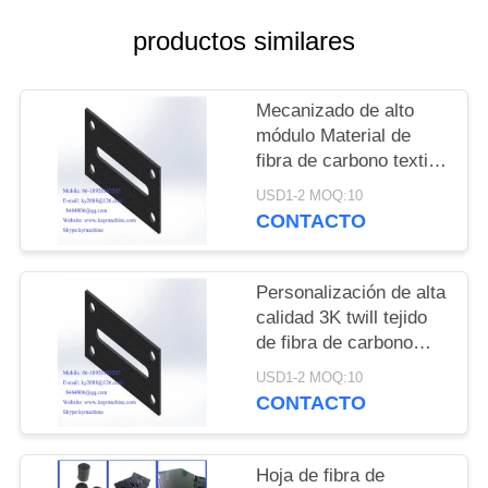
DEL
productos similares
SITIO
PRIVACY
Mecanizado de alto
módulo Material de
POLICY
fibra de carbono textil
Picanol Tejer piezas de
USD1-2 MOQ:10
repuesto Fibra de
CONTACTO
carbono GAMMAX
DRIVE Wheel
fabricante de China
Personalización de alta
fábrica de China
calidad 3K twill tejido
productor de China
de fibra de carbono
mate tablero cuadrado
USD1-2 MOQ:10
400 * 500mm, Hojas de
CONTACTO
fibra de carbono de
precisión ligera China
fabricante China
Hoja de fibra de