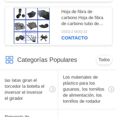
precisión ligera China
fabricante China
Hoja de fibra de
fábrica China productor
carbono Hoja de fibra
de carbono tubo de
gran dimensión de alta
USD1-2 MOQ:10
resistencia varilla de
CONTACTO
fibra de carbono
pultrusión varilla de
fibra de carbono
Categorías Populares
fabricante de China
Todos
fábrica de China
productor de China
Los materiales de
las latas giran el
plástico para los
torcedor la botella el
gusanos, los tornillos
inversor el inversor
de alimentación, los
el girador
tornillos de rodadur
Repuesto de