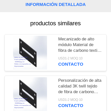
DEL
INFORMACIÓN DETALLADA
SITIO
productos similares
PRIVACY
POLICY
Mecanizado de alto
módulo Material de
fibra de carbono textil
Picanol Tejer piezas de
USD1-2 MOQ:10
repuesto Fibra de
CONTACTO
carbono GAMMAX
DRIVE Wheel
fabricante de China
Personalización de alta
fábrica de China
calidad 3K twill tejido
productor de China
de fibra de carbono
mate tablero cuadrado
USD1-2 MOQ:10
400 * 500mm, Hojas de
CONTACTO
fibra de carbono de