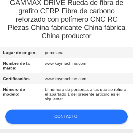
GAMMAX DRIVE Rueda de fibra de
grafito CFRP Fibra de carbono
CONTROL
reforzado con polímero CNC RC
DE
Piezas China fabricante China fábrica
CALIDAD
China productor
CONTACTO
Lugar de origen:
porcelana
Nombre de la
www.kaymachine.com
NOTICIAS
marca:
Certificación:
www.kaymachine.com
SOLICITAR
Número de
El número de personas a las que se refiere
modelo:
el apartado 1 del presente artículo es el
UNA
siguiente:
COTIZACIÓN
CONTACTO!
MAPA