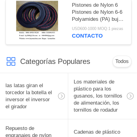
Pistones de Nylon 6
Pistones de Nylon 6-6
Polyamides (PA) bujes
con rodamientos PE-
USD600-1000 MOQ:1 piezas
UHMW bujes de
CONTACTO
pistones con
rodamientos China
fabricante China
Categorías Populares
fábrica China productor
Todos
Los materiales de
las latas giran el
plástico para los
torcedor la botella el
gusanos, los tornillos
inversor el inversor
de alimentación, los
el girador
tornillos de rodadur
Repuesto de
Cadenas de plástico
engranajes de nylon