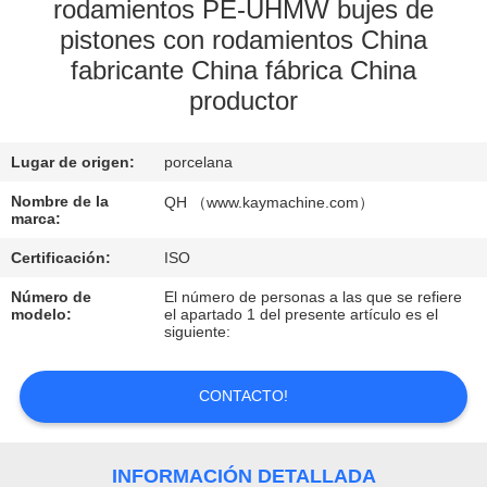
rodamientos PE-UHMW bujes de
pistones con rodamientos China
CONTROL
fabricante China fábrica China
DE
productor
CALIDAD
Lugar de origen:
porcelana
CONTACTO
Nombre de la
QH （www.kaymachine.com）
marca:
NOTICIAS
Certificación:
ISO
Número de
El número de personas a las que se refiere
SOLICITAR
modelo:
el apartado 1 del presente artículo es el
siguiente:
UNA
COTIZACIÓN
CONTACTO!
MAPA
INFORMACIÓN DETALLADA