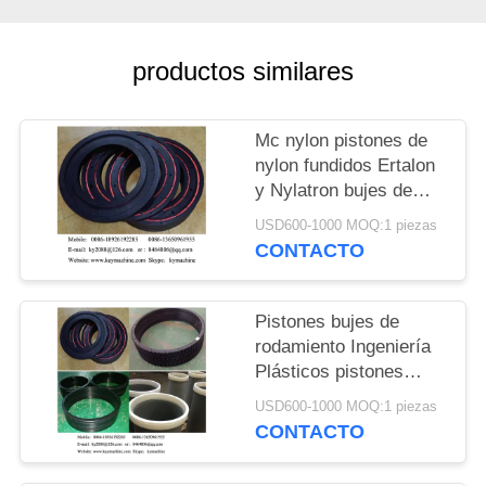
DEL
SITIO
productos similares
PRIVACY
Mc nylon pistones de
POLICY
nylon fundidos Ertalon
y Nylatron bujes de
rodamientos China
USD600-1000 MOQ:1 piezas
fabricante China
CONTACTO
fábrica China productor
Pistones bujes de
rodamiento Ingeniería
Plásticos pistones
bujes de rodamiento
USD600-1000 MOQ:1 piezas
China fabricante China
CONTACTO
fábrica China productor