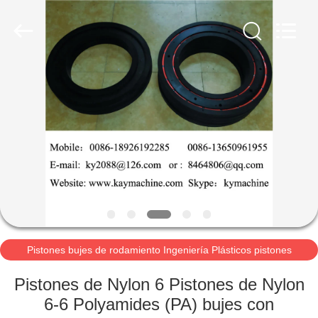
Guangzhou
Xinquan
Machinery
Equipment
Co.,
Ltd.
All
Rights
INICIO
Reserved.
Developed
by
ECER
PRODUCTOS
SOBRE
NOSOTROS
VISITA
A
Pistones bujes de rodamiento Ingeniería Plásticos pistones
bujes de rodamiento
LA
Pistones de Nylon 6 Pistones de Nylon
FÁBRICA
6-6 Polyamides (PA) bujes con