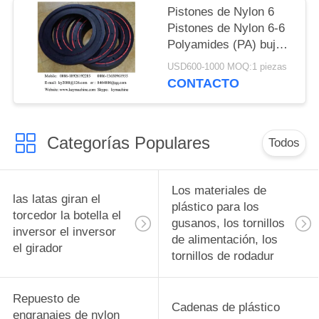
Pistones de Nylon 6
Pistones de Nylon 6-6
Polyamides (PA) bujes
con rodamientos PE-
USD600-1000 MOQ:1 piezas
UHMW bujes de
CONTACTO
pistones con
rodamientos China
fabricante China
Categorías Populares
fábrica China productor
Todos
Los materiales de
las latas giran el
plástico para los
torcedor la botella el
gusanos, los tornillos
inversor el inversor
de alimentación, los
el girador
tornillos de rodadur
Repuesto de
Cadenas de plástico
engranajes de nylon