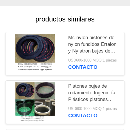
DEL
SITIO
productos similares
PRIVACY
Mc nylon pistones de
POLICY
nylon fundidos Ertalon
y Nylatron bujes de
rodamientos China
USD600-1000 MOQ:1 piezas
fabricante China
CONTACTO
fábrica China productor
Pistones bujes de
rodamiento Ingeniería
Plásticos pistones
bujes de rodamiento
USD600-1000 MOQ:1 piezas
China fabricante China
CONTACTO
fábrica China productor