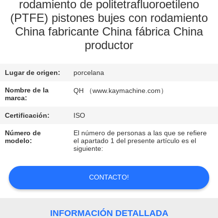
rodamiento de politetrafluoroetileno
(PTFE) pistones bujes con rodamiento
CONTROL
China fabricante China fábrica China
DE
productor
CALIDAD
Lugar de origen:
porcelana
CONTACTO
Nombre de la
QH （www.kaymachine.com）
marca:
NOTICIAS
Certificación:
ISO
Número de
El número de personas a las que se refiere
SOLICITAR
modelo:
el apartado 1 del presente artículo es el
siguiente:
UNA
COTIZACIÓN
CONTACTO!
MAPA
INFORMACIÓN DETALLADA