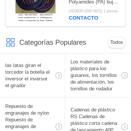
Polyamides (PA) bujes
con rodamientos PE-
USD600-1000 MOQ:1 piezas
UHMW bujes de
CONTACTO
pistones con
rodamientos China
fabricante China
Categorías Populares
fábrica China productor
Todos
Los materiales de
las latas giran el
plástico para los
torcedor la botella el
gusanos, los tornillos
inversor el inversor
de alimentación, los
el girador
tornillos de rodadur
Repuesto de
Cadenas de plástico
engranajes de nylon
RS Cadenas de
Repuesto de
plástico corta cadena
engranajes de
de lanzamiento 40P