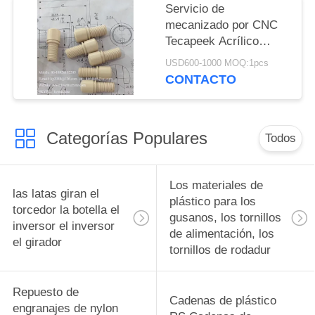
China fabricante China
Servicio de
Tecapeek Tecapeek
fábrica China productor
mecanizado por CNC
Tecapeek Tecapeek
Tecapeek Acrílico
Tecapeek Tecapeek
PMMA PVC POM ABS
Tecapeek Tecapeek
USD600-1000 MOQ:1pcs
Nylon PEEK Partes de
CONTACTO
Tecapeek Tecapeek
plástico Polido
Tecapeek Tecapeek
Mecanizado por CNC
Tecapeek Tecapeek
de precisión China
Tecapeek Tecapeek
Categorías Populares
fabricante China
Todos
Tecapeek Tecapeek
fábrica China productor
Tecapeek Tecapeek
Tecapeek Tecapeek
Los materiales de
las latas giran el
Tecapeek Tecapeek
plástico para los
torcedor la botella el
Tecapeek Tecap
gusanos, los tornillos
inversor el inversor
de alimentación, los
el girador
tornillos de rodadur
Repuesto de
Cadenas de plástico
engranajes de nylon