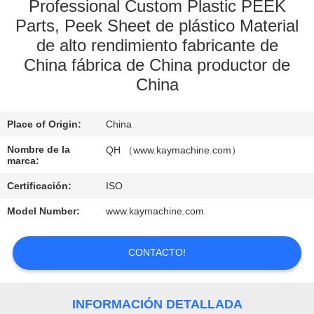
Professional Custom Plastic PEEK
Parts, Peek Sheet de plástico Material
CONTROL
de alto rendimiento fabricante de
DE
China fábrica de China productor de
CALIDAD
China
CONTACTO
Place of Origin:
China
Nombre de la
QH （www.kaymachine.com）
NOTICIAS
marca:
Certificación:
ISO
SOLICITAR
Model Number:
www.kaymachine.com
UNA
COTIZACIÓN
CONTACTO!
MAPA
INFORMACIÓN DETALLADA