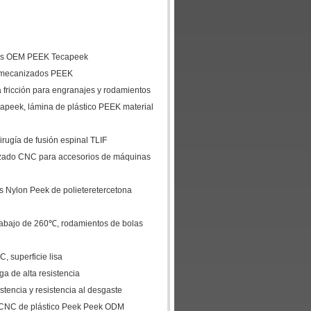
ezas OEM PEEK Tecapeek
 mecanizados PEEK
a fricción para engranajes y rodamientos
capeek, lámina de plástico PEEK material
rugía de fusión espinal TLIF
izado CNC para accesorios de máquinas
 Nylon Peek de polieteretercetona
trabajo de 260℃, rodamientos de bolas
 superficie lisa
a de alta resistencia
stencia y resistencia al desgaste
 CNC de plástico Peek Peek ODM