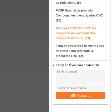
de rodamiento
(6)
PVDF Material de precisión
Componentes mecanizados CNC
(10)
Tecapeek CNC PEEK Partes
mecanizadas, componentes
mecanizados PEEK
(33)
Fibra de vidrio fibra de vidrio Fibra
de vidrio Fibra reforzada 4
productos FR4
(12)
Estoy en línea para chatear ahora
Contacto