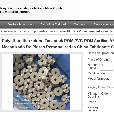
la ayuda concedida por la República Popular
 el mercado interior.
s
Visita a la fábrica
Control de Calidad
Contacto
Solicitar una 
artes mecanizadas, componentes mecanizados PEEK
Polyetheretherketone T
nalizadas China fabricante China fábrica China productor
Polyetheretherketone Tecapeek POM PVC POM Acrílico AB
Mecanizado De Piezas Personalizadas China Fabricante C
Datos del product
Place of Origin:
Nombre de la 
marca:
Certificación:
Model Number:
Pago y Envío Tér
Minimum Order 
Quantity:
Precio:
Packaging 
Details: