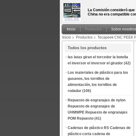
La Comisión consideró que 
China no era compatible con
Inicio
Productos
Sobre nosotro
Inicio
Productos
Tecapeek CNC PEEK P
Peek Plastic Cnc Mecanizado de piezas perso
Todos los productos
las latas giran el torcedor la botella
el inversor el inversor el girador
(42)
Los materiales de plástico para los
gusanos, los tornillos de
alimentación, los tornillos de
rodadur
(106)
Repuesto de engranajes de nylon
Repuesto de engranajes de
UHMWPE Repuesto de engranajes
POM Repuesto
(41)
Cadenas de plástico RS Cadenas de
plástico corta cadena de