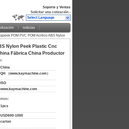
Soporte y Ventas
Solicitar una cotización
-
Select Language
cotización
noticias
ecapeek POM PVC POM Acrílico ABS Nylon
S Nylon Peek Plastic Cnc
hina Fábrica China Productor
o:
China
QH （www.kaymachine.com）
ISO
www.kaymachine.com
minos:
1pcs
USD600-1000
carton