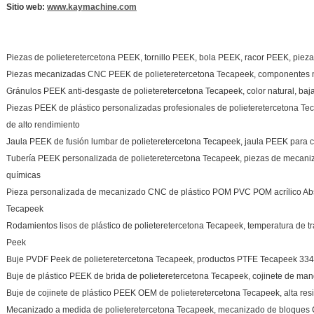
Sitio web:
www.kaymachine.com
Piezas de polieteretercetona PEEK, tornillo PEEK, bola PEEK, racor PEEK, pi
Piezas mecanizadas CNC PEEK de polieteretercetona Tecapeek, componentes
Gránulos PEEK anti-desgaste de polieteretercetona Tecapeek, color natural, baj
Piezas PEEK de plástico personalizadas profesionales de polieteretercetona Te
de alto rendimiento
Jaula PEEK de fusión lumbar de polieteretercetona Tecapeek, jaula PEEK para ci
Tubería PEEK personalizada de polieteretercetona Tecapeek, piezas de mecan
químicas
Pieza personalizada de mecanizado CNC de plástico POM PVC POM acrílico Abs
Tecapeek
Rodamientos lisos de plástico de polieteretercetona Tecapeek, temperatura de 
Peek
Buje PVDF Peek de polieteretercetona Tecapeek, productos PTFE Tecapeek 334C,
Buje de plástico PEEK de brida de polieteretercetona Tecapeek, cojinete de mang
Buje de cojinete de plástico PEEK OEM de polieteretercetona Tecapeek, alta resi
Mecanizado a medida de polieteretercetona Tecapeek, mecanizado de bloques