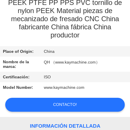
PEEK PTFE PP PPS PVC tornillo de
nylon PEEK Material piezas de
CONTROL
mecanizado de fresado CNC China
DE
fabricante China fábrica China
CALIDAD
productor
CONTACTO
Place of Origin:
China
Nombre de la
QH （www.kaymachine.com）
NOTICIAS
marca:
Certificación:
ISO
SOLICITAR
Model Number:
www.kaymachine.com
UNA
COTIZACIÓN
CONTACTO!
MAPA
INFORMACIÓN DETALLADA