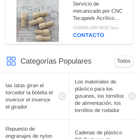
China fabricante China
Servicio de
Tecapeek Tecapeek
fábrica China productor
mecanizado por CNC
Tecapeek Tecapeek
Tecapeek Acrílico
Tecapeek Tecapeek
PMMA PVC POM ABS
Tecapeek Tecapeek
USD600-1000 MOQ:1pcs
Nylon PEEK Partes de
CONTACTO
Tecapeek Tecapeek
plástico Polido
Tecapeek Tecapeek
Mecanizado por CNC
Tecapeek Tecapeek
de precisión China
Tecapeek Tecapeek
Categorías Populares
fabricante China
Todos
Tecapeek Tecapeek
fábrica China productor
Tecapeek Tecapeek
Tecapeek Tecapeek
Los materiales de
las latas giran el
Tecapeek Tecapeek
plástico para los
torcedor la botella el
Tecapeek Tecap
gusanos, los tornillos
inversor el inversor
de alimentación, los
el girador
tornillos de rodadur
Repuesto de
Cadenas de plástico
engranajes de nylon