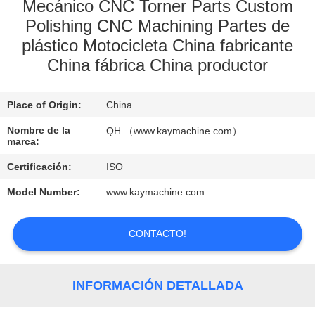
Mecánico CNC Torner Parts Custom
Polishing CNC Machining Partes de
CONTROL
plástico Motocicleta China fabricante
DE
China fábrica China productor
CALIDAD
Place of Origin:
China
CONTACTO
Nombre de la
QH （www.kaymachine.com）
marca:
NOTICIAS
Certificación:
ISO
Model Number:
www.kaymachine.com
SOLICITAR
UNA
CONTACTO!
COTIZACIÓN
INFORMACIÓN DETALLADA
MAPA