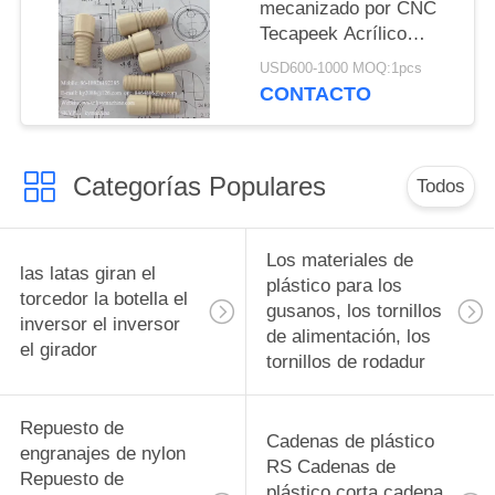
fábrica China productor
mecanizado por CNC
Tecapeek Tecapeek
Tecapeek Acrílico
Tecapeek Tecapeek
PMMA PVC POM ABS
Tecapeek Tecapeek
USD600-1000 MOQ:1pcs
Nylon PEEK Partes de
CONTACTO
Tecapeek Tecapeek
plástico Polido
Tecapeek Tecapeek
Mecanizado por CNC
Tecapeek Tecapeek
de precisión China
Tecapeek Tecapeek
Categorías Populares
fabricante China
Todos
Tecapeek Tecapeek
fábrica China productor
Tecapeek Tecapeek
Tecapeek Tecapeek
Los materiales de
las latas giran el
Tecapeek Tecapeek
plástico para los
torcedor la botella el
Tecapeek Tecap
gusanos, los tornillos
inversor el inversor
de alimentación, los
el girador
tornillos de rodadur
Repuesto de
Cadenas de plástico
engranajes de nylon
RS Cadenas de
Repuesto de
plástico corta cadena