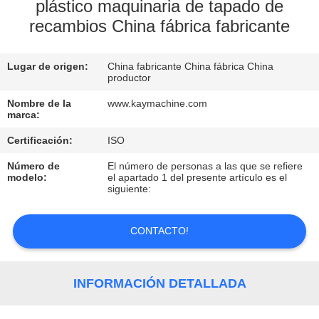
plástico maquinaria de tapado de
recambios China fábrica fabricante
CONTROL
DE
Lugar de origen:
China fabricante China fábrica China
CALIDAD
productor
Nombre de la
www.kaymachine.com
marca:
CONTACTO
Certificación:
ISO
NOTICIAS
Número de
El número de personas a las que se refiere
modelo:
el apartado 1 del presente artículo es el
siguiente:
SOLICITAR
UNA
CONTACTO!
COTIZACIÓN
INFORMACIÓN DETALLADA
MAPA