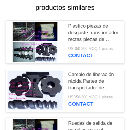
DEL
productos similares
SITIO
Plastico piezas de
PRIVACY
desgaste transportador
POLICY
rectas piezas de
plástico transportador
USD50-300 MOQ:1 piezas
piezas de cambio
CONTACT
UHMW PE1000 China
fábrica fabricante
Cambio de liberación
rápida Partes de
transportador de
plástico componentes
USD50-300 MOQ:1 piezas
guías de salida de
CONTACT
alimentación Perfil de
plástico China fábrica
de fabricantes
Ruedas de salida de
estrellas para el