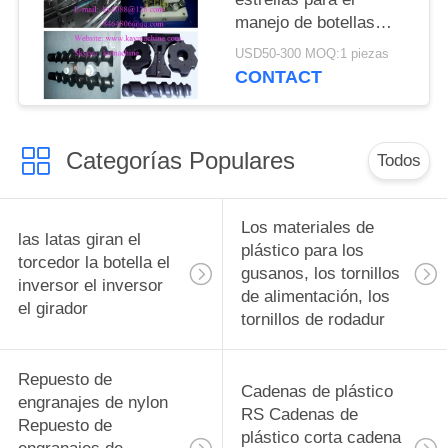
manejo de botellas
piezas de repuesto
USD50-300 MOQ:1 piezas
Guías de selección de
CONTACT
sistemas de transporte
Categorías Populares
Todos
Los materiales de
las latas giran el
plástico para los
torcedor la botella el
gusanos, los tornillos
inversor el inversor
de alimentación, los
el girador
tornillos de rodadur
Repuesto de
Cadenas de plástico
engranajes de nylon
RS Cadenas de
Repuesto de
plástico corta cadena