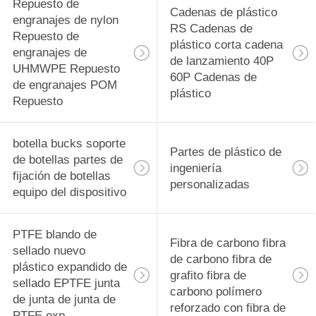
rodamiento
Repuesto de
29
Cadenas de plástico
engranajes de nylon
RS Cadenas de
PVDF Material de
Repuesto de
plástico corta cadena
engranajes de
de lanzamiento 40P
precisión
UHMWPE Repuesto
60P Cadenas de
de engranajes POM
Componentes
plástico
Repuesto
mecanizados CNC
botella bucks soporte
Partes de plástico de
de botellas partes de
42
ingeniería
fijación de botellas
personalizadas
Tecapeek CNC
equipo del dispositivo
PEEK Partes
PTFE blando de
Fibra de carbono fibra
mecanizadas,
sellado nuevo
de carbono fibra de
plástico expandido de
componentes
grafito fibra de
sellado EPTFE junta
carbono polímero
de junta de junta de
mecanizados PEEK
reforzado con fibra de
13
PTFE exp