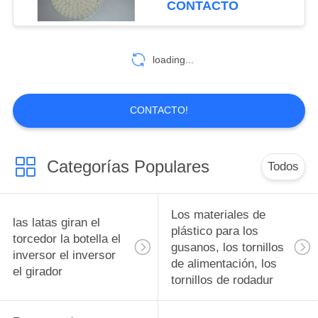
CONTACTO
polímero reforzado
Cadena 80P fabricante
10
producto de fábrica
con fibra de
Diseño de moldes
loading...
de precisión de
piezas de piezas de
CONTACTO!
piezas, accesorios y
accesorios
Categorías Populares
Todos
6
Pistones bujes de
Los materiales de
las latas giran el
rodamiento
plástico para los
torcedor la botella el
gusanos, los tornillos
inversor el inversor
Ingeniería Plásticos
de alimentación, los
el girador
tornillos de rodadur
pistones bujes de