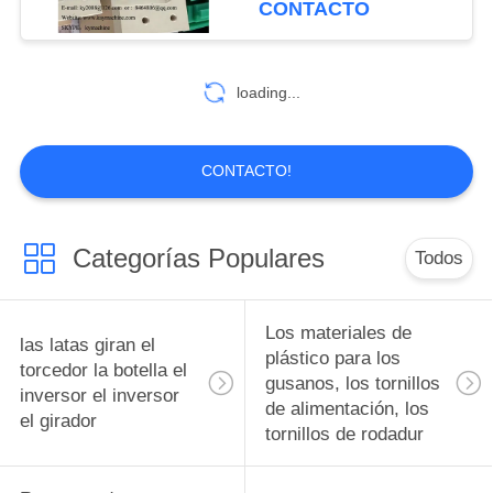
CONTACTO
polímero reforzado
superficie giratoria
10
fabricante de China
con fibra de
Diseño de moldes
fábrica de China
loading...
fabricante de China
de precisión de
piezas de piezas de
CONTACTO!
piezas, accesorios y
accesorios
Categorías Populares
Todos
6
Pistones bujes de
Los materiales de
las latas giran el
rodamiento
plástico para los
torcedor la botella el
gusanos, los tornillos
inversor el inversor
Ingeniería Plásticos
de alimentación, los
el girador
tornillos de rodadur
pistones bujes de