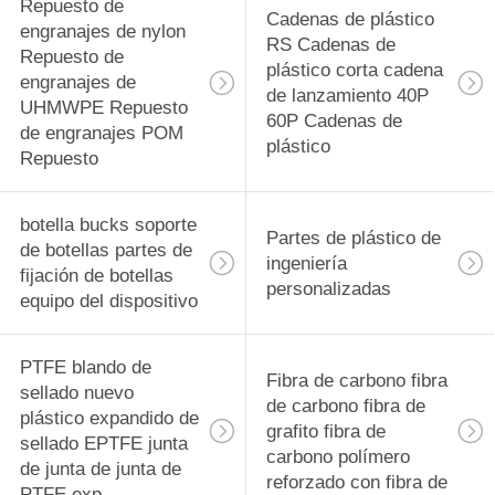
rodamiento
Repuesto de
29
Cadenas de plástico
engranajes de nylon
RS Cadenas de
PVDF Material de
Repuesto de
plástico corta cadena
engranajes de
de lanzamiento 40P
precisión
UHMWPE Repuesto
60P Cadenas de
de engranajes POM
Componentes
plástico
Repuesto
mecanizados CNC
botella bucks soporte
Partes de plástico de
de botellas partes de
42
ingeniería
fijación de botellas
personalizadas
Tecapeek CNC
equipo del dispositivo
PEEK Partes
PTFE blando de
Fibra de carbono fibra
mecanizadas,
sellado nuevo
de carbono fibra de
plástico expandido de
componentes
grafito fibra de
sellado EPTFE junta
carbono polímero
de junta de junta de
mecanizados PEEK
reforzado con fibra de
13
PTFE exp