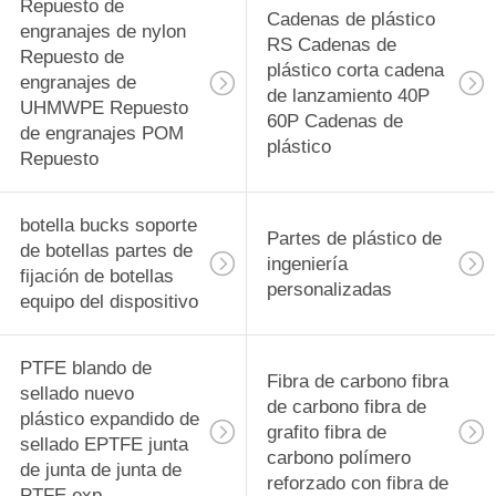
rodamiento
Repuesto de
29
Cadenas de plástico
engranajes de nylon
RS Cadenas de
PVDF Material de
Repuesto de
plástico corta cadena
engranajes de
de lanzamiento 40P
precisión
UHMWPE Repuesto
60P Cadenas de
de engranajes POM
Componentes
plástico
Repuesto
mecanizados CNC
botella bucks soporte
Partes de plástico de
de botellas partes de
42
ingeniería
fijación de botellas
personalizadas
Tecapeek CNC
equipo del dispositivo
PEEK Partes
PTFE blando de
Fibra de carbono fibra
mecanizadas,
sellado nuevo
de carbono fibra de
plástico expandido de
componentes
grafito fibra de
sellado EPTFE junta
carbono polímero
de junta de junta de
mecanizados PEEK
reforzado con fibra de
13
PTFE exp