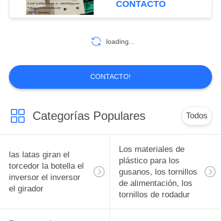
CONTACTO
polímero reforzado
de poliéter China
10
fabricante China fábrica
con fibra de
Diseño de moldes
China productor
loading...
de precisión de
piezas de piezas de
CONTACTO!
piezas, accesorios y
accesorios
Categorías Populares
Todos
6
Pistones bujes de
Los materiales de
las latas giran el
rodamiento
plástico para los
torcedor la botella el
gusanos, los tornillos
inversor el inversor
Ingeniería Plásticos
de alimentación, los
el girador
tornillos de rodadur
pistones bujes de