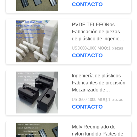
Disulfuro de molibdeno
CONTACTO
tornillos de
de nylon Partes de
CONTROL
maquinaria fabricante de
DE
alimentación, los
China
PVDF TELÉFONos
41
CALIDAD
Fabricación de piezas
tornillos de rodadur
Repuesto de
de plástico de ingeniería
a medida
engranajes de nylon
USD600-1000 MOQ:1 piezas
CONTACTO
CONTACTO
Repuesto de
NOTICIAS
engranajes de
Ingeniería de plásticos
Fabricantes de precisión
UHMWPE Repuesto
SOLICITAR
Mecanizado de
45
precisión CNC
UNA
de engranajes POM
USD600-1000 MOQ:1 piezas
Cadenas de plástico
Mecanizado de plásticos
CONTACTO
COTIZACIÓN
y piezas giratorias China
Repuesto
RS Cadenas de
manufactura
Moly Reemplado de
plástico corta
MAPA
nylon fundido Partes de