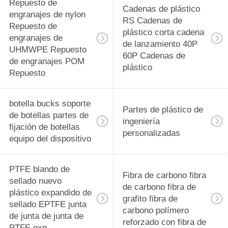
rodamiento
Repuesto de
29
Cadenas de plástico
engranajes de nylon
RS Cadenas de
PVDF Material de
Repuesto de
plástico corta cadena
engranajes de
de lanzamiento 40P
precisión
UHMWPE Repuesto
60P Cadenas de
de engranajes POM
Componentes
plástico
Repuesto
mecanizados CNC
botella bucks soporte
Partes de plástico de
de botellas partes de
42
ingeniería
fijación de botellas
personalizadas
Tecapeek CNC
equipo del dispositivo
PEEK Partes
PTFE blando de
Fibra de carbono fibra
mecanizadas,
sellado nuevo
de carbono fibra de
plástico expandido de
componentes
grafito fibra de
sellado EPTFE junta
carbono polímero
de junta de junta de
mecanizados PEEK
reforzado con fibra de
13
PTFE exp