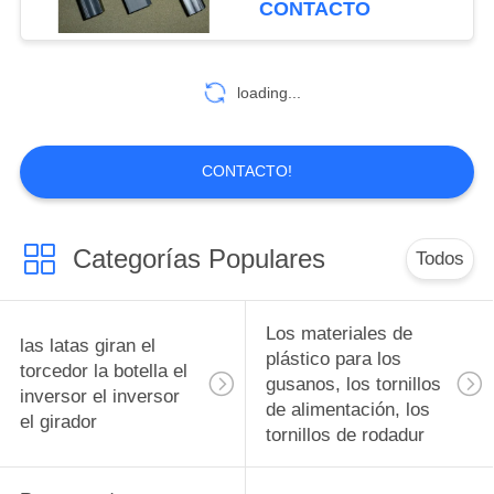
CONTACTO
polímero reforzado
CNC Negro Delrin
10
Acetales
con fibra de
Diseño de moldes
loading...
de precisión de
piezas de piezas de
CONTACTO!
piezas, accesorios y
accesorios
Categorías Populares
Todos
6
Pistones bujes de
Los materiales de
las latas giran el
rodamiento
plástico para los
torcedor la botella el
gusanos, los tornillos
inversor el inversor
Ingeniería Plásticos
de alimentación, los
el girador
tornillos de rodadur
pistones bujes de