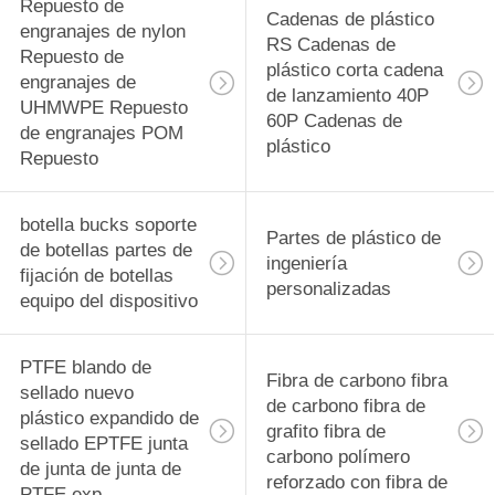
rodamiento
Repuesto de
29
Cadenas de plástico
engranajes de nylon
RS Cadenas de
PVDF Material de
Repuesto de
plástico corta cadena
engranajes de
de lanzamiento 40P
precisión
UHMWPE Repuesto
60P Cadenas de
de engranajes POM
Componentes
plástico
Repuesto
mecanizados CNC
botella bucks soporte
Partes de plástico de
de botellas partes de
42
ingeniería
fijación de botellas
personalizadas
Tecapeek CNC
equipo del dispositivo
PEEK Partes
PTFE blando de
Fibra de carbono fibra
mecanizadas,
sellado nuevo
de carbono fibra de
plástico expandido de
componentes
grafito fibra de
sellado EPTFE junta
carbono polímero
de junta de junta de
mecanizados PEEK
reforzado con fibra de
13
PTFE exp