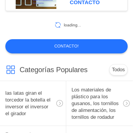
CONTACTO
polímero reforzado
espaciador de anillos de
10
sello EPTFE espumoso
con fibra de
Diseño de moldes
o PTFE expandido
loading...
espaciador de anillos de
de precisión de
sello China fabricante
China fábrica China
piezas de piezas de
CONTACTO!
productor
piezas, accesorios y
accesorios
Categorías Populares
Todos
6
Pistones bujes de
Los materiales de
las latas giran el
rodamiento
plástico para los
torcedor la botella el
gusanos, los tornillos
inversor el inversor
Ingeniería Plásticos
de alimentación, los
el girador
tornillos de rodadur
pistones bujes de