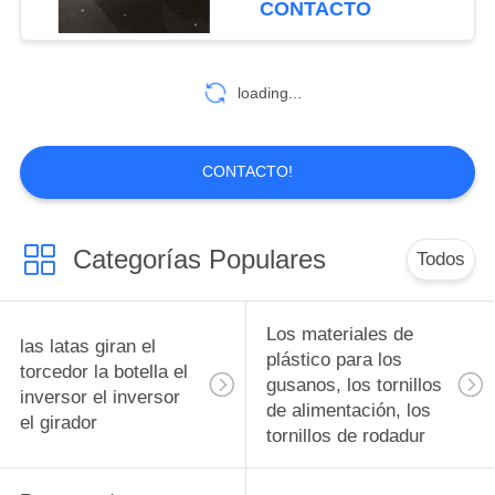
CONTACTO
polímero reforzado
botellas de vidrio para
10
fábricas de líneas de
con fibra de
Diseño de moldes
transporte
loading...
de precisión de
piezas de piezas de
CONTACTO!
piezas, accesorios y
accesorios
Categorías Populares
Todos
6
Pistones bujes de
Los materiales de
las latas giran el
rodamiento
plástico para los
torcedor la botella el
gusanos, los tornillos
inversor el inversor
Ingeniería Plásticos
de alimentación, los
el girador
tornillos de rodadur
pistones bujes de