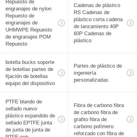
rodamiento
Repuesto de
29
Cadenas de plástico
engranajes de nylon
RS Cadenas de
PVDF Material de
Repuesto de
plástico corta cadena
engranajes de
de lanzamiento 40P
precisión
UHMWPE Repuesto
60P Cadenas de
de engranajes POM
Componentes
plástico
Repuesto
mecanizados CNC
botella bucks soporte
Partes de plástico de
de botellas partes de
42
ingeniería
fijación de botellas
personalizadas
Tecapeek CNC
equipo del dispositivo
PEEK Partes
PTFE blando de
Fibra de carbono fibra
mecanizadas,
sellado nuevo
de carbono fibra de
plástico expandido de
componentes
grafito fibra de
sellado EPTFE junta
carbono polímero
de junta de junta de
mecanizados PEEK
reforzado con fibra de
13
PTFE exp