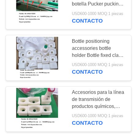
DEL
cadena de
botella Pucker pucking
SITIO
localizador; retenedor,
USD600-1000 MOQ:1 piezas
lanzamiento 40P
posicionador
CONTACTO
13
60P Cadenas de
PRIVACY
botella bucks
POLICY
plástico
Bottle positioning
soporte de botellas
accessories bottle
holder Bottle fixed clamp
partes de fijación de
slot for conveying line
USD600-1000 MOQ:1 piezas
botellas equipo del
China manufacturer
CONTACTO
factory también en el
dispositivo
mercado chino
17
Accesorios para la línea
Partes de plástico
de transmisión de
productos químicos,
de ingeniería
Accesorios para fijar
USD600-1000 MOQ:1 piezas
botellas de perfumes
personalizadas
CONTACTO