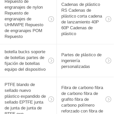
rodamiento
Repuesto de
29
Cadenas de plástico
engranajes de nylon
RS Cadenas de
PVDF Material de
Repuesto de
plástico corta cadena
engranajes de
de lanzamiento 40P
precisión
UHMWPE Repuesto
60P Cadenas de
de engranajes POM
Componentes
plástico
Repuesto
mecanizados CNC
botella bucks soporte
Partes de plástico de
de botellas partes de
42
ingeniería
fijación de botellas
personalizadas
Tecapeek CNC
equipo del dispositivo
PEEK Partes
PTFE blando de
Fibra de carbono fibra
mecanizadas,
sellado nuevo
de carbono fibra de
plástico expandido de
componentes
grafito fibra de
sellado EPTFE junta
carbono polímero
de junta de junta de
mecanizados PEEK
reforzado con fibra de
13
PTFE exp