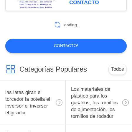
CONTACTO
polímero reforzado
gusanos parafusos
10
extrusor de tallo
con fibra de
Diseño de moldes
loading...
de precisión de
piezas de piezas de
CONTACTO!
piezas, accesorios y
accesorios
Categorías Populares
Todos
6
Pistones bujes de
Los materiales de
las latas giran el
rodamiento
plástico para los
torcedor la botella el
gusanos, los tornillos
inversor el inversor
Ingeniería Plásticos
de alimentación, los
el girador
tornillos de rodadur
pistones bujes de