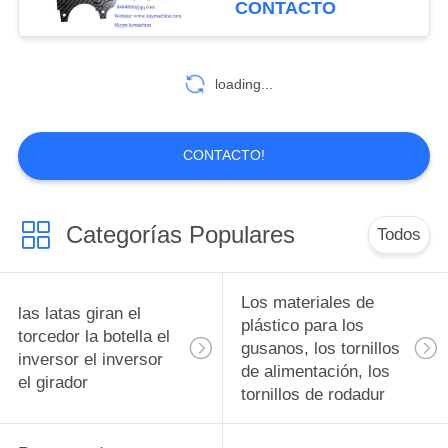
CONTACTO
polímero reforzado
China
personalizadas de fibra
10
de carbono China
con fibra de
Diseño de moldes
fabricante China fábrica
loading...
China productor
de precisión de
piezas de piezas de
CONTACTO!
piezas, accesorios y
accesorios
Categorías Populares
Todos
6
Pistones bujes de
Los materiales de
las latas giran el
rodamiento
plástico para los
torcedor la botella el
gusanos, los tornillos
inversor el inversor
Ingeniería Plásticos
de alimentación, los
el girador
tornillos de rodadur
pistones bujes de