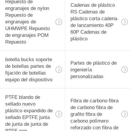
rodamiento
Repuesto de
29
Cadenas de plástico
engranajes de nylon
RS Cadenas de
PVDF Material de
Repuesto de
plástico corta cadena
engranajes de
de lanzamiento 40P
precisión
UHMWPE Repuesto
60P Cadenas de
de engranajes POM
Componentes
plástico
Repuesto
mecanizados CNC
botella bucks soporte
Partes de plástico de
de botellas partes de
42
ingeniería
fijación de botellas
personalizadas
Tecapeek CNC
equipo del dispositivo
PEEK Partes
PTFE blando de
Fibra de carbono fibra
mecanizadas,
sellado nuevo
de carbono fibra de
plástico expandido de
componentes
grafito fibra de
sellado EPTFE junta
carbono polímero
de junta de junta de
mecanizados PEEK
reforzado con fibra de
13
PTFE exp