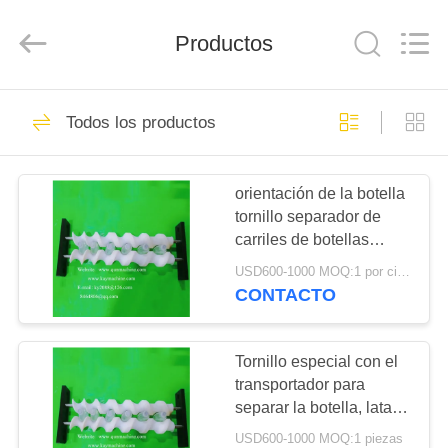
-
2026
Guangzhou
Xinquan
Productos
Machinery
Equipment
Co.,
Ltd.
INICIO
All
46
Rights
Todos los productos
Reserved.
Developed
las latas giran el
by
ECER
PRODUCTOS
torcedor la botella el
orientación de la botella
tornillo separador de
inversor el inversor
SOBRE
carriles de botellas
NOSOTROS
el girador
tornillo combinación de
USD600-1000 MOQ:1 por ciento
carriles de botellas
CONTACTO
tornillo divisor de línea
123
VISITA
de botellas tornillo
Los materiales de
A
fábrica China fabricante
Tornillo especial con el
China fábrica China
transportador para
LA
plástico para los
productor
separar la botella, lata o
FÁBRICA
contenedor Fabricante
gusanos, los
USD600-1000 MOQ:1 piezas