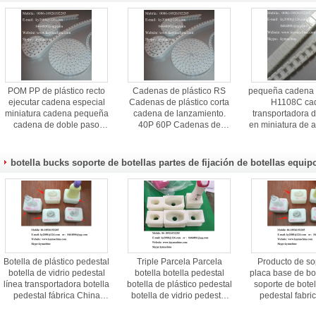
POM PP de plástico recto
Cadenas de plástico RS
pequeña cadena d
ejecutar cadena especial
Cadenas de plástico corta
H1108C ca
miniatura cadena pequeña
cadena de lanzamiento.
transportadora d
cadena de doble paso
40P 60P Cadenas de
en miniatura de a
China fabricante fabricante
plástico China fabricante
cadena de rod
de fábrica
fabricante fábrica
plástico China
fabrican
botella bucks soporte de botellas partes de fijación de botellas equip
Botella de plástico pedestal
Triple Parcela Parcela
Producto de so
botella de vidrio pedestal
botella botella pedestal
placa base de bot
línea transportadora botella
botella de plástico pedestal
soporte de botel
pedestal fábrica China
botella de vidrio pedestal
pedestal fabri
fabricante China fábrica
línea de transporte pedestal
China fábrica 