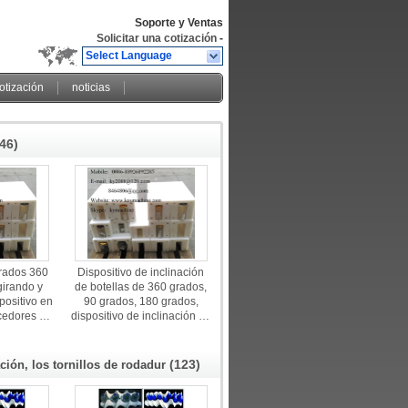
Soporte y Ventas
Solicitar una cotización
-
Select Language
cotización
noticias
(46)
rados 360
Dispositivo de inclinación
girando y
de botellas de 360 grados,
positivo en
90 grados, 180 grados,
rcedores de
dispositivo de inclinación de
icante
latas, dispositivo de
fábrica
inclinación de
contenedores, latas de
(123)
ción, los tornillos de rodadur
aluminio, giros de latas de
aluminio