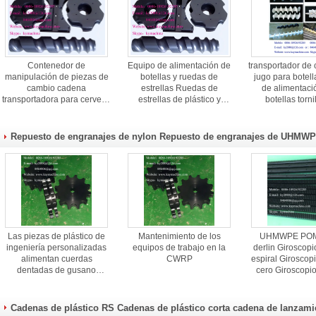
Contenedor de
Equipo de alimentación de
transportador de 
manipulación de piezas de
botellas y ruedas de
jugo para botella
cambio cadena
estrellas Ruedas de
de alimentaci
transportadora para cerveza
estrellas de plástico y
botellas torni
línea de llenado y embalaje
engranajes de plástico
alimentación par
ruedas de estrellas de
China fabricante fabricante
piezas de c
alimentación China
fábrica
complejas y eq
Repuesto de engranajes de nylon Repuesto de engranajes de UHMW
fabricante
alimentación par
fabrican
(41)
Repuesto
Las piezas de plástico de
Mantenimiento de los
UHMWPE POM 
ingeniería personalizadas
equipos de trabajo en la
derlin Giroscopi
alimentan cuerdas
CWRP
espiral Giroscopi
dentadas de gusano
cero Giroscopio
engranaje engranaje de
hipoidal Giroscop
empuje de maquinaria de
recto Giroscopio
plástico Fabrica de piezas
soporte de en
Cadenas de plástico RS Cadenas de plástico corta cadena de lanzami
personali