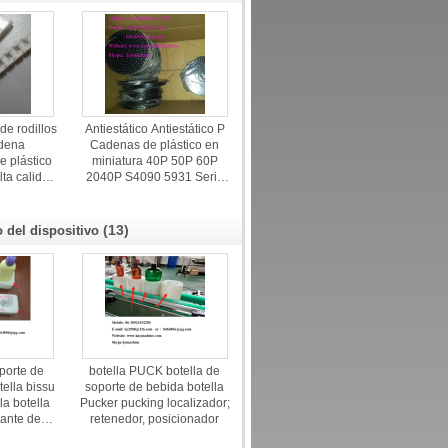
e rodillos
Antiestático Antiestático P
dena
Cadenas de plástico en
e plástico
miniatura 40P 50P 60P
lta calidad
2040P S4090 5931 Serie
illos de
China fabricante producto
 fábrica
de fábrica
te
(13)
o del dispositivo
porte de
botella PUCK botella de
ella bissu
soporte de bebida botella
la botella
Pucker pucking localizador;
cante de
retenedor, posicionador
de China