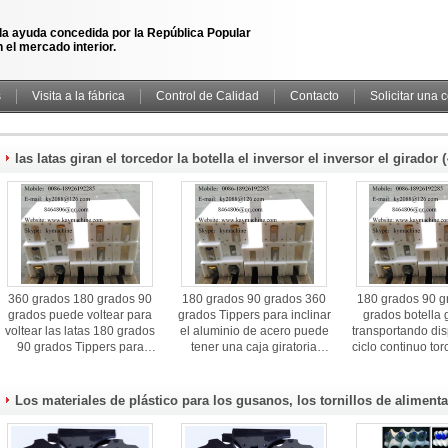
la ayuda concedida por la República Popular
 el mercado interior.
s
Visita a la fábrica
Control de Calidad
Contacto
Solicitar una 
las latas giran el torcedor la botella el inversor el inversor el girador
360 grados 180 grados 90
180 grados 90 grados 360
180 grados 90 g
grados puede voltear para
grados Tippers para inclinar
grados botella 
voltear las latas 180 grados
el aluminio de acero puede
transportando dis
90 grados Tippers para
tener una caja giratoria
ciclo continuo to
inclinar el recipiente de
transportador e inversor
bloques fabr
vidrio
botella dispositivo de giro
fabricante de 
Los materiales de plástico para los gusanos, los tornillos de alimenta