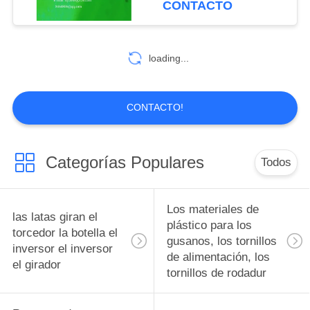
CONTACTO
polímero reforzado
personalizados para
10
botellas
con fibra de
Diseño de moldes
loading...
de precisión de
piezas de piezas de
CONTACTO!
piezas, accesorios y
accesorios
Categorías Populares
Todos
6
Pistones bujes de
Los materiales de
las latas giran el
rodamiento
plástico para los
torcedor la botella el
gusanos, los tornillos
inversor el inversor
Ingeniería Plásticos
de alimentación, los
el girador
tornillos de rodadur
pistones bujes de