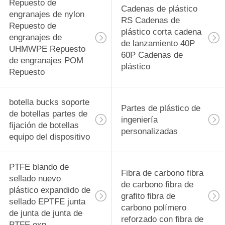
rodamiento
Repuesto de
29
Cadenas de plástico
engranajes de nylon
RS Cadenas de
PVDF Material de
Repuesto de
plástico corta cadena
engranajes de
de lanzamiento 40P
precisión
UHMWPE Repuesto
60P Cadenas de
de engranajes POM
Componentes
plástico
Repuesto
mecanizados CNC
botella bucks soporte
Partes de plástico de
de botellas partes de
42
ingeniería
fijación de botellas
personalizadas
Tecapeek CNC
equipo del dispositivo
PEEK Partes
PTFE blando de
Fibra de carbono fibra
mecanizadas,
sellado nuevo
de carbono fibra de
plástico expandido de
componentes
grafito fibra de
sellado EPTFE junta
carbono polímero
de junta de junta de
mecanizados PEEK
reforzado con fibra de
13
PTFE exp