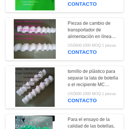
CONTACTO
tornillos de
CONTROL
DE
alimentación, los
Piezas de cambio de
41
CALIDAD
transportador de
tornillos de rodadur
Repuesto de
alimentación en línea
recta Piezas de
engranajes de nylon
USD600-1000 MOQ:1 piezas
CONTACTO
manipulación de
CONTACTO
contenedores de
Repuesto de
alimentación con raíces
NOTICIAS
cónicas para la industria
engranajes de
tornillo de plástico para
del embalaje
separar la lata de botella
UHMWPE Repuesto
SOLICITAR
o el recipiente MC
45
tornillo de
UNA
de engranajes POM
USD600-1000 MOQ:1 piezas
Cadenas de plástico
nylon/UPE/UHMWPE
CONTACTO
COTIZACIÓN
Repuesto
RS Cadenas de
Para el ensayo de la
plástico corta
MAPA
calidad de las botellas,