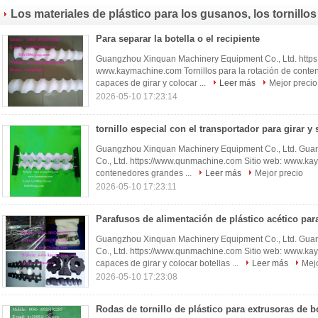
Los materiales de plástico para los gusanos, los tornillos 
rodadur
Para separar la botella o el recipiente
(123)
Guangzhou Xinquan Machinery Equipment Co., Ltd. https
www.kaymachine.com Tornillos para la rotación de conten
capaces de girar y colocar ...
Leer más
Mejor precio
2026-05-10 17:23:14
Guangzhou Xinquan Machinery Equipment Co., Ltd. Gua
Co., Ltd. https://www.qunmachine.com Sitio web: www.kay
contenedores grandes ...
Leer más
Mejor precio
2026-05-10 17:23:11
Guangzhou Xinquan Machinery Equipment Co., Ltd. Gua
Co., Ltd. https://www.qunmachine.com Sitio web: www.ka
capaces de girar y colocar botellas ...
Leer más
Mejo
2026-05-10 17:23:08