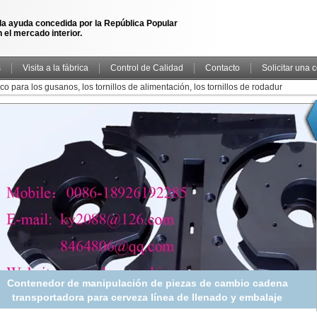
la ayuda concedida por la República Popular
 el mercado interior.
s
Visita a la fábrica
Control de Calidad
Contacto
Solicitar una 
co para los gusanos, los tornillos de alimentación, los tornillos de rodadur
Contenedor de manipulación de piezas de cambio cadena
transportadora para cerveza línea de llenado y embalaje
ruedas de estrellas de alimentación China fabricante