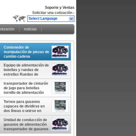
Soporte y Ventas
Solicitar una cotización
-
Select Language
cotización
noticias
Contenedor de
manipulación de piezas de
cambio cadena
transportadora para
Equipo de alimentación de
cerveza línea de llenado y
botellas y ruedas de
embalaje ruedas de
estrellas Ruedas de
estrellas de alimentación
estrellas de plástico y
China fabricante
engranajes de plástico
transportador de cinturón
China fabricante
de jugo para botellas
fabricante fábrica
tornillo de alimentación
para botellas tornillos de
alimentación para botellas
Tornos para gusanos
piezas de cambio
capaces de dividirse en
complejas y equipos de
dos líneas o unirse en
alimentación para botellas
botellas de una línea
fabricante
Tornos de dosificación de
Unidad de conducción de
alimentos Tornos para
gusanos de alimentación
gusanos de clasificación
transportador de gusanos
de alimentación ruedas de