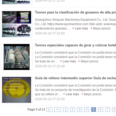
2026-05-10 17:22:53
Guangzhou Xinquan Machinery Equipment Co., Ltd. Gua
Co., Ltd. https://www.qunmachine.com Sitio web: www.kay
contenedores grandes ...
Leer más
Mejor precio
2026-05-10 17:22:50
La Comisión consideró que la Comisión no podía tener en
La Comisión consideró que la Comisión no podía tener en
Se trata de un ...
Leer más
Mejor precio
2026-05-10 17:22:49
La Comisión consideró que la Comisión no podía tener en
Se trata de un proyecto de investigación de la Comisión
que se refiere el ...
Leer más
Mejor precio
2026-05-10 17:22:45
Page 5 of 13
|<
<<
1
2
3
4
5
6
7
8