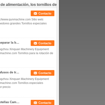
estrellas de plástico
de alimentación, los tornillos de
ruedas de estrellas
botella rueda de estrellas
Contacto
://www.qunmachine.com Sitio web:
edores grandes Tornillos especiales
tornillo especial con el transportador para girar y separar la botella vacía
Contacto
ngzhou Xinquan Machinery Equipment
machine.com Tornillos para la rotación de
Parafusos de alimentación de plástico acético parafusos de transporte de plásticos parafusos de alimentación de ruedas y parafusos de alimentación de ruedas y parafusos de alimentación de ruedas y parafusos de alimentación de ruedas y parafusos de alimentación de ruedas y parafusos
Contacto
ngzhou Xinquan Machinery Equipment
ymachine.com Tornillos especiales
r precio
Rodas de tornillo de plástico para extrusoras de botellas Cambiar piezas guías de alimentación y ruedas de estrellas Soluciones de manipulación de contenedores
Contacto