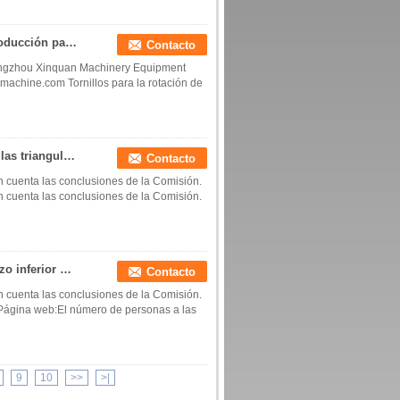
Tornos para la clasificación de gusanos de alta producción para cartones tetraédricos y recipientes prismáticos Tornos para recipientes grandes
Contacto
ngzhou Xinquan Machinery Equipment
machine.com Tornillos para la rotación de
Tornos especiales capaces de girar y colocar botellas triangulares en la posición regular requerida.
Contacto
 cuenta las conclusiones de la Comisión.
 cuenta las conclusiones de la Comisión.
Guía de relleno intermedio superior Guía de rechazo inferior Guía de rechazo inferior Guía de rechazo superior Guía de rechazo fábrica China fabricante China fábrica China productor
Contacto
 cuenta las conclusiones de la Comisión.
. Página web:El número de personas a las
9
10
>>
>|