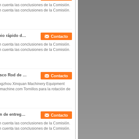
 cuenta las conclusiones de la Comisión.
 cuenta las conclusiones de la Comisión.
Extrusor de tiempo de tornillo espaciador de cambio rápido de piezas unidades de accionamiento de tornillo de tiempo estándar unidad de accionamiento de tornillo
Contacto
 cuenta las conclusiones de la Comisión.
 cuenta las conclusiones de la Comisión.
tornillo de salida del frasco, pieza divisoria del frasco Rod de tornillo de plástico para la botella PA66 auger auger POM
Contacto
ngzhou Xinquan Machinery Equipment
machine.com Tornillos para la rotación de
Almacenamiento de piezas de repuesto Orientación de entrega de contenedores Válvula de tiempo en voladizo Sistema de entrega de botellas de alta velocidad
Contacto
 cuenta las conclusiones de la Comisión.
 cuenta las conclusiones de la Comisión.