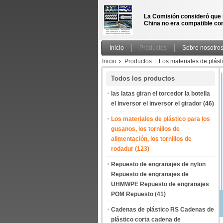
La Comisión consideró que 
China no era compatible con
Inicio
Productos
Sobre nosotro
Inicio
Productos
Los materiales de plásti
Todos los productos
las latas giran el torcedor la botella
el inversor el inversor el girador
(46)
Los materiales de plástico para los
gusanos, los tornillos de
alimentación, los tornillos de
rodadur
(123)
Repuesto de engranajes de nylon
Repuesto de engranajes de
UHMWPE Repuesto de engranajes
POM Repuesto
(41)
Cadenas de plástico RS Cadenas de
plástico corta cadena de