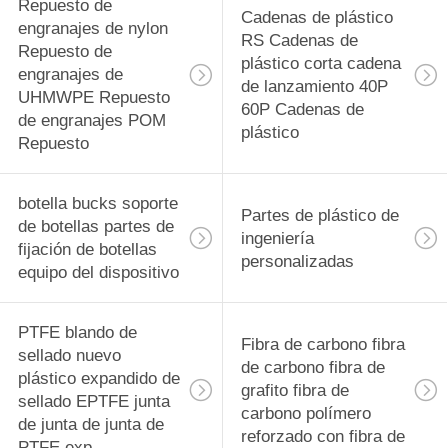
rodamiento
Repuesto de
29
Cadenas de plástico
engranajes de nylon
RS Cadenas de
PVDF Material de
Repuesto de
plástico corta cadena
engranajes de
de lanzamiento 40P
precisión
UHMWPE Repuesto
60P Cadenas de
de engranajes POM
Componentes
plástico
Repuesto
mecanizados CNC
botella bucks soporte
Partes de plástico de
de botellas partes de
42
ingeniería
fijación de botellas
personalizadas
Tecapeek CNC
equipo del dispositivo
PEEK Partes
PTFE blando de
Fibra de carbono fibra
mecanizadas,
sellado nuevo
de carbono fibra de
plástico expandido de
componentes
grafito fibra de
sellado EPTFE junta
carbono polímero
de junta de junta de
mecanizados PEEK
reforzado con fibra de
13
PTFE exp