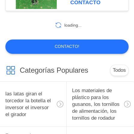
CONTACTO
polímero reforzado
empuje personalizado
10
engranajes de
con fibra de
Diseño de moldes
engranaje de engranaje
loading...
de engranaje de
de precisión de
ingeniería de plásticos
fabricante
piezas de piezas de
CONTACTO!
piezas, accesorios y
accesorios
Categorías Populares
Todos
6
Pistones bujes de
Los materiales de
las latas giran el
rodamiento
plástico para los
torcedor la botella el
gusanos, los tornillos
inversor el inversor
Ingeniería Plásticos
de alimentación, los
el girador
tornillos de rodadur
pistones bujes de